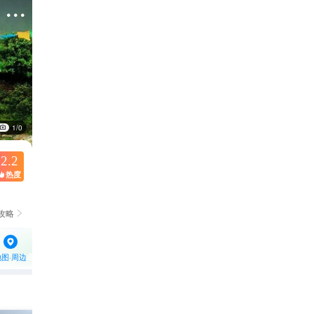

1/0
2.2
热度

攻略

地图·周边