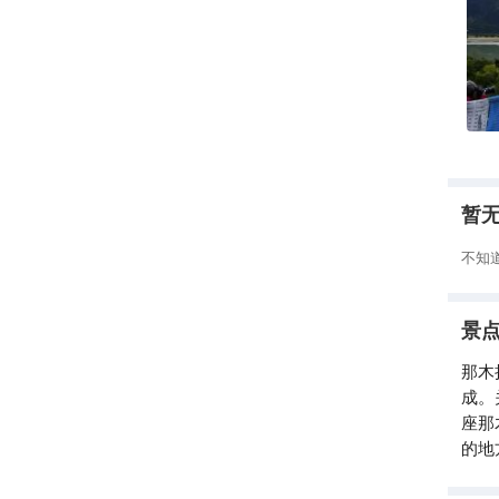
暂
不知
景
那木
成。
座那
的地