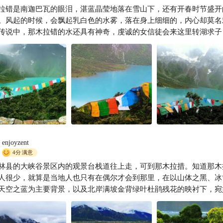
拉错是南迦巴瓦的眼泪，湛蓝晶莹地落在雪山下，还有开春时节盛开
小婷游世界
。风起的时候，会飘起乳白色的水雾，落在身上细细的，内心却莫名
传说中，那木拉错的水还具有神奇，虔诚的女信徒会来这里转湖求子
碰那翡翠般闪耀动人的湖水，或许这就是许下美好的誓约。
enjoyzent
4分
满意
林县的大峡谷景区内的观景台栈道往上走，可到那木拉措。知道那木
人很少，就算是当地人也只有在偶尔才会到那里，在以山体之黑、冰
天空之蓝为主要背景，以及北岸满坡金背绿叶杜鹃残花的映衬下，宛
绿的那拉错，确实有着遗失世界才具备的那份旷幽与怆然。