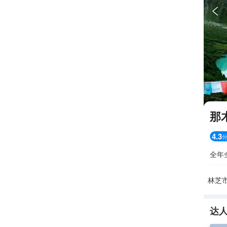

那
4.3
全年
林芝
达