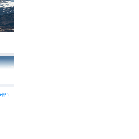
如果西藏只能去一个地方，我选林芝
212
小鱼宝藏打卡

全部
