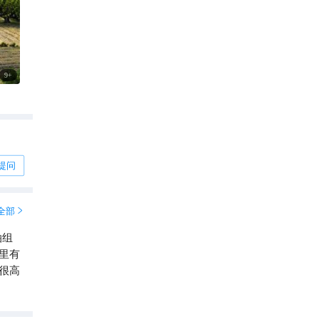
9
+
提问
全部

泊组
里有
很高