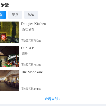
点附近
食
景点
购物
Dougies Kitchen
酒吧/酒馆
直线距离760m
Ouh la la
西餐
直线距离789m
The Mohokare
直线距离491m
查看全部
