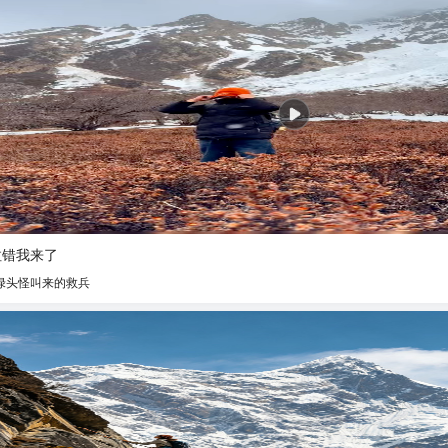
拉错我来了
绿头怪叫来的救兵