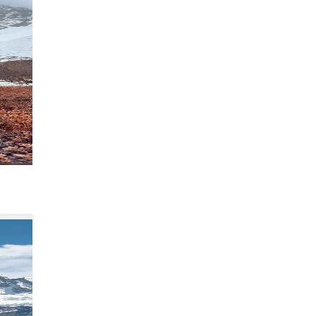
雅鲁藏布大峡谷终极攻略｜避开人潮，解锁
792
酷毙可爱的人呐喊
