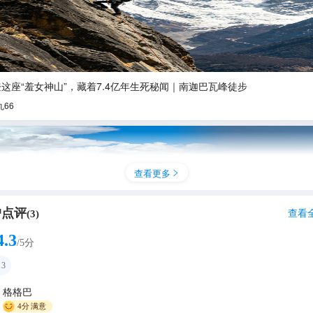
这座“羞女神山”，藏着7.4亿年生死秘闻｜南迦巴瓦峰徒步
丸66
查看更多

户点评
查看
(
3
)
4.3
/5分
3
格格巴
超美，但真心不建议2月去，因为........
4分
满意