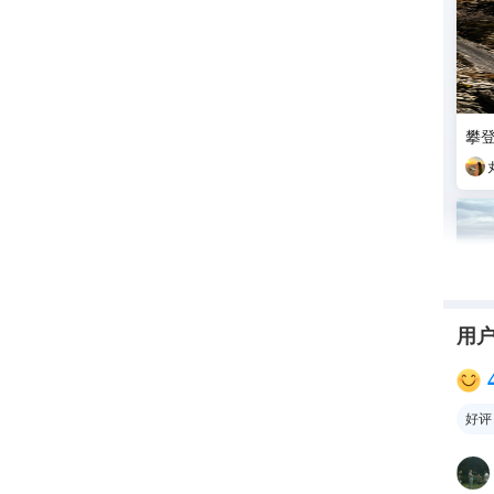
攀登
用
好评
林芝