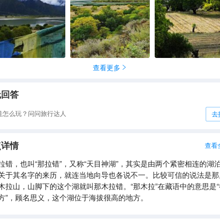
查看更多

无回答
道怎么玩？问问旅行达人
去
点详情
查看
拉错，也叫“那拉错”，又称“天目神湖”，其实是由两个紧密相连的湖
关于其名字的来历，就连当地向导也各说不一。比较可信的说法是那
木拉山，山脚下的这个湖就叫那木拉错。“那木拉”在藏语中的意思是“
方”，顾名思义，这个湖位于海拔很高的地方。