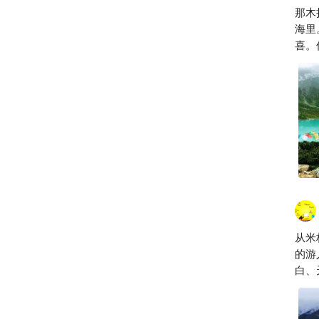
那木
海里
喜。
手触
从米
的游
白、
瓢蓝