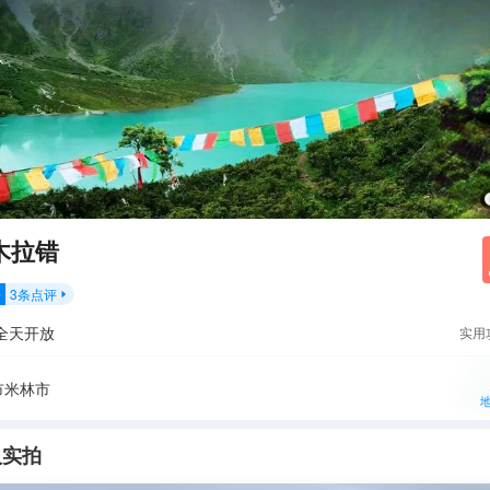
木拉错
3
条点评
分

全天开放
实用
市米林市
人实拍