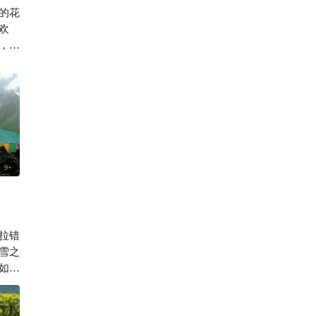
的花
322

欢
，亲
9
+
拉错
雪之
如一