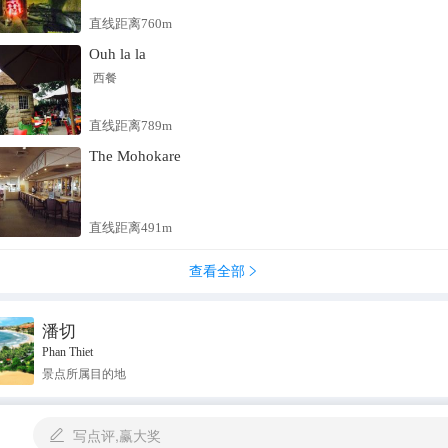
直线距离760m
Ouh la la
西餐
直线距离789m
The Mohokare
直线距离491m
查看全部

潘切
Phan Thiet
景点所属目的地
写点评,赢大奖
