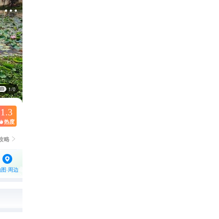

1/0
1.3
热度

攻略

地图·周边