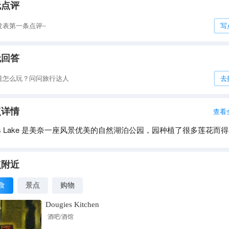
无点评
发表第一条点评~
写
无回答
道怎么玩？问问旅行达人
去
点详情
查看
tus Lake 是美奈一座风景优美的自然湖泊公园，园种植了很多莲花而
点附近
食
景点
购物
Dougies Kitchen
酒吧/酒馆