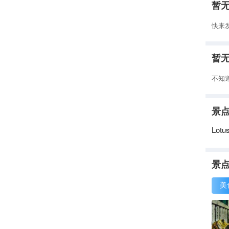
暂
快来
暂
不知
景
Lo
景
美