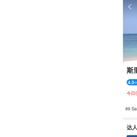

斯
4.5
今日
89 Sa
达