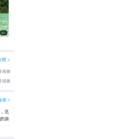
6
+
全部

个回答
个回答
全部

，北
来的奈