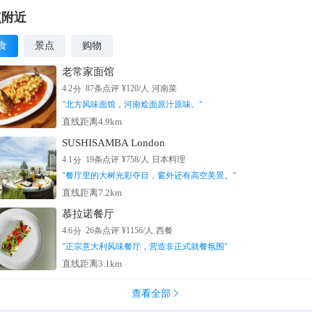
点附近
食
景点
购物
老常家面馆
分
4.2
87
条点评
¥
120
/人
河南菜
"
北方风味面馆，河南烩面原汁原味。
"
直线距离4.9km
SUSHISAMBA London
分
4.1
19
条点评
¥
758
/人
日本料理
"
餐厅里的大树光彩夺目，窗外还有高空美景。
"
直线距离7.2km
慕拉诺餐厅
分
4.6
26
条点评
¥
1156
/人
西餐
"
正宗意大利风味餐厅，营造非正式就餐氛围
"
直线距离3.1km
查看全部
