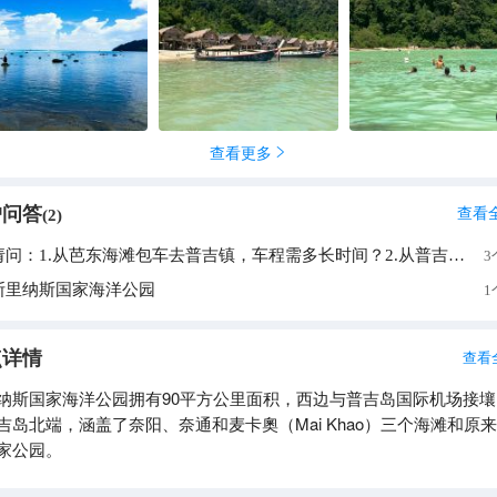
查看更多

户问答
查看
(
2
)
请问：1.从芭东海滩包车去普吉镇，车程需多长时间？2.从普吉镇包车去斯里纳斯国家海洋公园车程需多长时间?
3
斯里纳斯国家海洋公园
1
点详情
查看
纳斯国家海洋公园拥有90平方公里面积，西边与普吉岛国际机场接壤
吉岛北端，涵盖了奈阳、奈通和麦卡奧（Mai Khao）三个海滩和原
家公园。