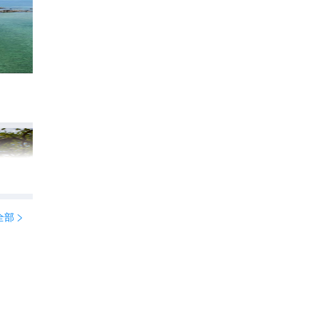
不开玩笑！普吉岛🏖️最美的Villa！
449
祎之珠

全部

o Phuket Hote