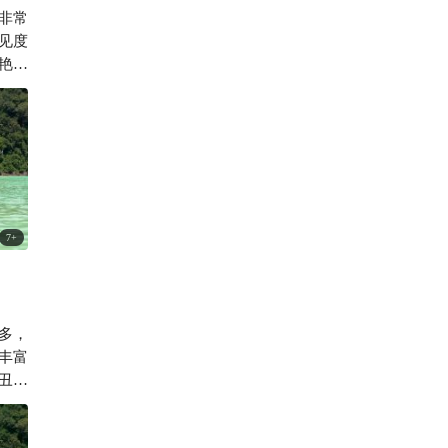
非常
194

见度
艳丽
7
+
多，
丰富
丑