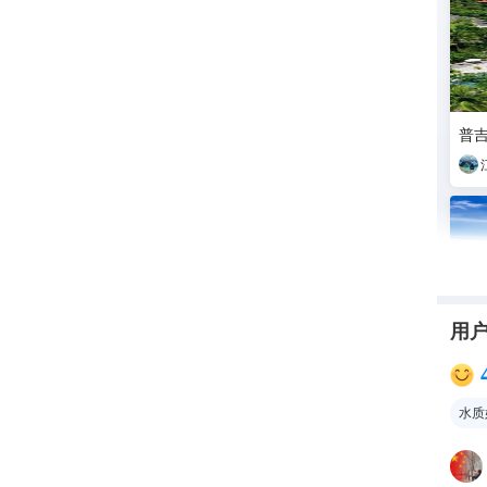
普
用
水质