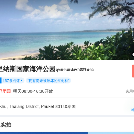
里纳斯国家海洋公园
อุทยานแห่งชาติสิรินาถ
157
条点评
“
拥有尚未被破坏的红树林
”
分

已闭园
明天08:30-16:30开放
实用
khu, Thalang District, Phuket 83140泰国
人实拍