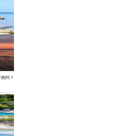
嚣，感受大自然的怀抱吗？🌿那你一定不能
🇹🇭普吉岛！躺进人生dream house🌴
438
小涵487
