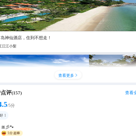
吉岛神仙酒店，住到不想走！
江江江小梨
查看更多

户点评
查看
(
157
)
4.5
/5分
好
1
🎀彡🐾
普吉岛|伊迪奥普吉酒店，舒适的落脚点🌴 🌟 酒店：伊迪奥普吉酒店（Ide
5分
超棒