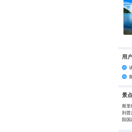
用
景
斯里
到普
阳国