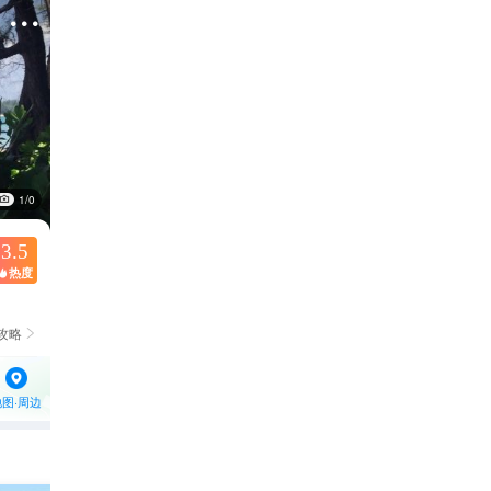

1/0
3.5
热度

攻略

地图·周边