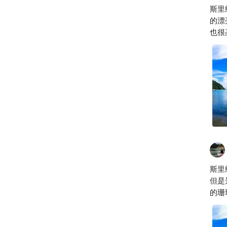
斯里
的漂
也很
无比
斯里
但是
的珊
鱼，