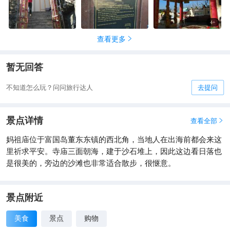
4
+
查看更多

暂无回答
不知道怎么玩？问问旅行达人
去提问
景点详情
查看全部

妈祖庙位于富国岛董东东镇的西北角，当地人在出海前都会来这
里祈求平安。寺庙三面朝海，建于沙石堆上，因此这边看日落也
是很美的，旁边的沙滩也非常适合散步，很惬意。
景点附近
美食
景点
购物