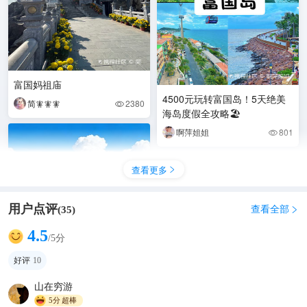
富国妈祖庙
4500元玩转富国岛！5天绝美
简🧚🧚🧚
2380

海岛度假全攻略🏖️
啊萍姐姐
801

查看更多

用户点评
查看全部
(
35
)

4.5
/5分
好评
10
山在穷游
📝7天免签游越南 超全攻略来
5分
超棒