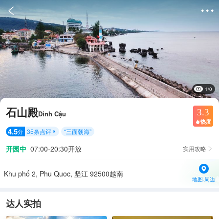


1/0
石山殿
3.3
Dinh Cậu
热度

4.5
35
条点评
“
三面朝海
”
分

开园中
07:00-20:30开放
实用攻略

Khu phố 2, Phu Quoc, 坚江 92500越南
地图·周边
达人实拍