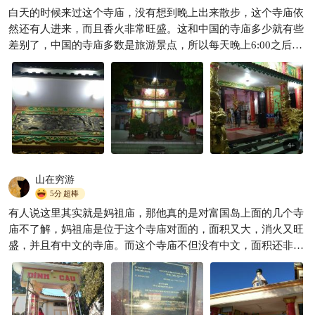
啦❗😍
白天的时候来过这个寺庙，没有想到晚上出来散步，这个寺庙依
旅行小猴子探
229
然还有人进来，而且香火非常旺盛。这和中国的寺庙多少就有些

差别了，中国的寺庙多数是旅游景点，所以每天晚上6:00之后就
不能进来了，而这里的寺庙才是真正供当地人来朝拜的地方。即
使是晚上，灯光依然闪烁，而且来的人还真的不少。
4
+
山在穷游
5分
超棒
有人说这里其实就是妈祖庙，那他真的是对富国岛上面的几个寺
庙不了解，妈祖庙是位于这个寺庙对面的，面积又大，消火又旺
盛，并且有中文的寺庙。而这个寺庙不但没有中文，面积还非常
小，但是香火和风景确实不错，因为他似乎像是在一个小的半岛
之上走，在这上面可以看到四周港湾的风景。