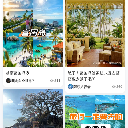
越南富国岛🌟
绝了！富国岛这家法式复古酒
店也太顶了吧🌴
我走向全世界?
844

阿燕旅行者
360
