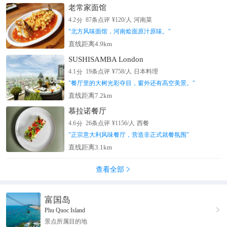
老常家面馆
分
4.2
87
条点评
¥
120
/人
河南菜
"
北方风味面馆，河南烩面原汁原味。
"
直线距离4.9km
SUSHISAMBA London
分
4.1
19
条点评
¥
758
/人
日本料理
"
餐厅里的大树光彩夺目，窗外还有高空美景。
"
直线距离7.2km
慕拉诺餐厅
分
4.6
26
条点评
¥
1156
/人
西餐
"
正宗意大利风味餐厅，营造非正式就餐氛围
"
直线距离3.1km
查看全部

富国岛

Phu Quoc Island
景点所属目的地