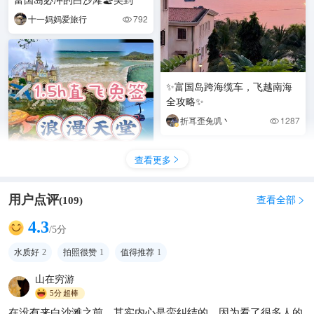
十一妈妈爱旅行
792

✨富国岛跨海缆车，飞越南海
全攻略✨
折耳歪兔叽丶
1287

查看更多

用户点评
查看全部
(
109
)

✈️1.5h直飞免签浪漫天堂，女
4.3
/5分
生说走就走‼️富国岛绝了✅
水质好
2
拍照很赞
1
值得推荐
1
芳姐带你玩
1547

山在穷游
5分
超棒
在没有来白沙滩之前，其实内心是蛮纠结的。因为看了很多人的