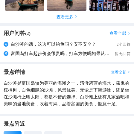
5
+
查看更多

用户问答
查看全部
(
2
)

白沙滩的话，这边可以钓鱼吗？安不安全？
2个回答
富国岛打车起步价会很贵吗，打车方便吗如果从夜市打车到sao beach白沙滩？
暂无回答
景点详情
查看全部

白沙滩是富国岛较为美丽的海滩之一，清澈碧蓝的海水，摇曳的
棕榈树，白色细腻的沙滩，风景优美。无论是下海游泳，还是坐
在沙滩椅上晒太阳，都是不错的选择。白沙滩上还有几家酒吧和
美味的当地美食，吹着海风，品着富国的美食，惬意十足。
景点附近