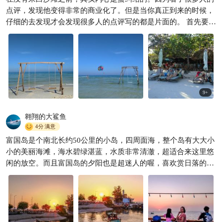
点评，发现他变得非常的商业化了。但是当你真正到来的时候，
仔细的去发现才会发现很多人的点评写的都是片面的。 首先要说
明一个问题，白沙滩并不收费，是完全免费的，只是大家的进入
点不同。如果你从图4的位置进入的话，那一定是会收费的，但
是各位向前走一下，看到图5和图6的话，从这两个点进入整个白
沙滩是免费的，而且停车也是免费的。 其次，白沙滩的沙子真的
非常细，水也特别的清。站在跋山滩之上，面对着大海，左手边
的沙子是越来越细，右手边的沙子则是越来越粗。与此同时商业
9
+
化也是在左手边较为严重，比如说上个秋千就会收费，做个躺椅
也会收费。但是秋千和躺椅收费，都是明码标价的，大家完全不
翱翔的大鲨鱼
用担心。 第三白沙滩真的还没有变得那么的商业化，上面的一些
4分
满意
游乐设施都是可以讨价还价的。比起国内的三亚湾那边简直不要
富国岛是个南北长约50公里的小岛，四周面海，整个岛有大大小
好的太多。 第四因为白沙滩位于富国岛的东边，所以大家来看的
小的美丽海滩，海水碧绿湛蓝，水质非常清澈，超适合来这里悠
时候，下午会更加的美丽，此时太阳在西边，处于圣光的状态，
闲的放空。而且富国岛的夕阳也是超迷人的喔，喜欢赏日落的
水会格外的清澈。 第五，各位骑摩托车来白沙滩的路程可能会较
你，来到这里绝对不能错过啰。
远，大家不妨连着一起把护国寺还有富国岛监狱一并游览。 希望
我的介绍能让你认识一个真实的白沙滩，并且在白沙滩上面有着
很好的体验。