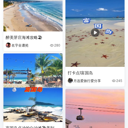
醉美芽庄海滩攻略🏖️
名字全遭抢
280

打卡点I富国岛
月连爱旅行爱分享
245

富国岛必冲的白沙滩🏖️美到