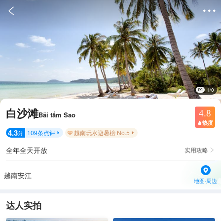


1/0
白沙滩
4.8
Bãi tắm Sao
热度

4.3
109
条点评
越南玩水避暑榜 No.5
分


全年全天开放
实用攻略

越南安江
地图·周边
达人实拍