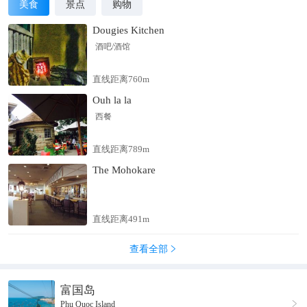
美食
景点
购物
Dougies Kitchen
酒吧/酒馆
直线距离760m
Ouh la la
西餐
直线距离789m
The Mohokare
直线距离491m
查看全部

富国岛

Phu Quoc Island