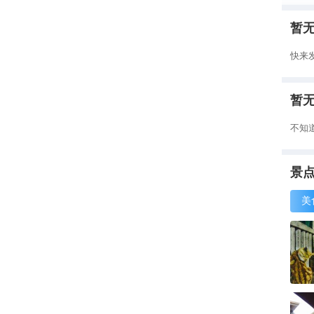
暂
快来
暂
不知
景
美