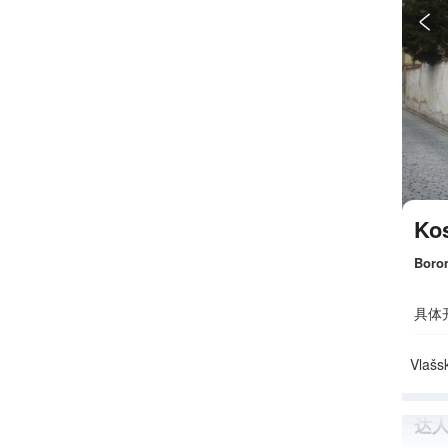

Kos
Boro
具体
Vlašs
达