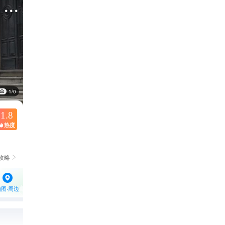

1/0
1.8
热度

攻略

地图·周边