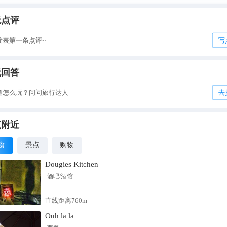
无点评
发表第一条点评~
写
无回答
道怎么玩？问问旅行达人
去
点附近
食
景点
购物
Dougies Kitchen
酒吧/酒馆
直线距离760m
Ouh la la