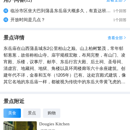
用户问答
查看全部
(
12
)

临汾市区坐大巴到蒲县东岳庙大概多久，有直达班车吗？
1个回答
开放时间是几点？
1个回答
景点详情
查看全部

东岳庙在山西蒲县城东2公里柏山之巅。山上柏树繁茂，常年郁
郁葱葱，故俗称柏山寺。庙宇规模宏敞，布局完整，有山门、凌
宵殿、乐楼，议事厅、献亭、东岳行宫大殿、后土祠、圣母祠、
清虚宫、地藏祠、地狱、角楼以及环周楼廊等六十余座建筑。创
建年代不详，金泰和五年（1205年）已有。这处宫殿式建筑，像
其它名地的东岳庙一样，都被视为传统中的东岳大帝黄飞虎的行
宫。
景点附近
美食
景点
购物
Dougies Kitchen