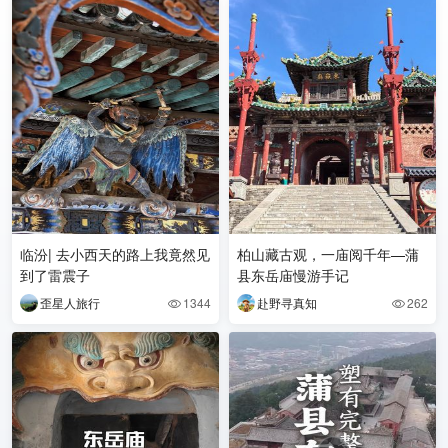
临汾| 去小西天的路上我竟然见
柏山藏古观，一庙阅千年—蒲
到了雷震子
县东岳庙慢游手记
歪星人旅行
1344
赴野寻真知
262

