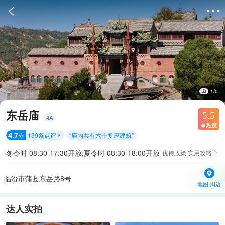


1/0
东岳庙
5.5
4
A
热度

4.7
139
条点评
“
庙内共有六十多座建筑
”
分

冬令时 08:30-17:30开放;夏令时 08:30-18:00开放
优待政策|实用攻略

临汾市蒲县东岳路8号
地图·周边
达人实拍