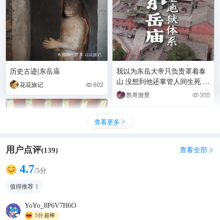
历史古迹|东岳庙
我以为东岳大帝只负责罩着泰
山 没想到他还掌管人间生死 蒲
花花旅记
602

县东岳庙#私藏神仙徒步线路 #
凯哥游景
305

朋友圈被问爆的
查看更多

用户点评
查看全部
(
139
)

4.7
/5分
值得推荐
1
YoYo_8P6V7H6O
5分
超棒