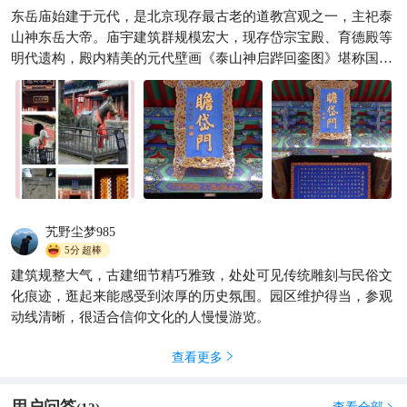
临汾不止能上西天👼🏻还能够
东岳庙始建于元代，是北京现存最古老的道教宫观之一，主祀泰
下D狱😈
山神东岳大帝。庙宇建筑群规模宏大，现存岱宗宝殿、育德殿等
劍與玫瑰
453
明代遗构，殿内精美的元代壁画《泰山神启跸回銮图》堪称国宝

级文物。中轴线布局严谨，朱墙碧瓦间保留着80余块历代碑刻，
尤以赵孟頫书法碑最为珍贵。每年农历三月廿八的东岳庙会延续
数百年传统，现为北京民俗文化重要载体，其道教音乐更入选国
家级非遗。
艽野尘梦985
5分
超棒
建筑规整大气，古建细节精巧雅致，处处可见传统雕刻与民俗文
化痕迹，逛起来能感受到浓厚的历史氛围。园区维护得当，参观
动线清晰，很适合信仰文化的人慢慢游览。
查看更多
