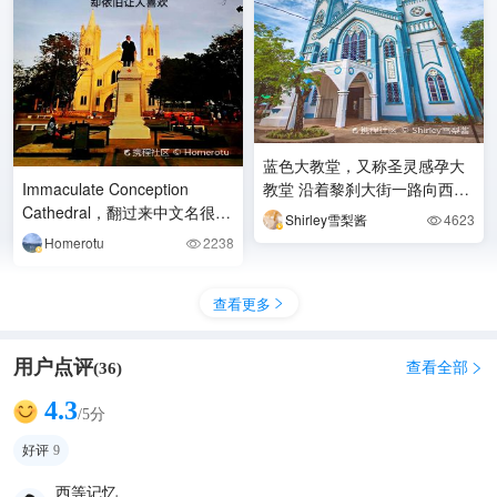
蓝色大教堂，又称圣灵感孕大
Immaculate Conception
教堂 沿着黎刹大街一路向西行
Cathedral，翻过来中文名很好
走即可到达了。教堂建于1872
Shirley雪梨酱
4623

听，叫做圣感灵孕大教
年，主体建筑为淡
Homerotu
2238

查看更多

用户点评
查看全部
(
36
)

4.3
/5分
好评
9
西等记忆