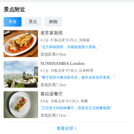
景点附近
美食
景点
购物
老常家面馆
分
4.2
87
条点评
¥
120
/人
河南菜
"
北方风味面馆，河南烩面原汁原味。
"
直线距离4.9km
SUSHISAMBA London
分
4.1
19
条点评
¥
758
/人
日本料理
"
餐厅里的大树光彩夺目，窗外还有高空美景。
"
直线距离7.2km
慕拉诺餐厅
分
4.6
26
条点评
¥
1156
/人
西餐
"
正宗意大利风味餐厅，营造非正式就餐氛围
"
直线距离3.1km
查看全部
