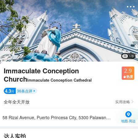


1/0
Immaculate Conception
2.9
Church
热度

Immaculate Conception Cathedral
4.3
36
条点评
分

全年全天开放
实用攻略

58 Rizal Avenue, Puerto Princesa City, 5300 Palawan, 菲律宾
地图·周边
达人实拍