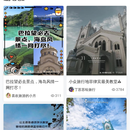
巴拉望必去景点，海岛风情一
小众旅行地菲律宾最美教堂⛪️
网打尽！
丁苏苏绘旅行
3784

喜欢旅游的小月
311
