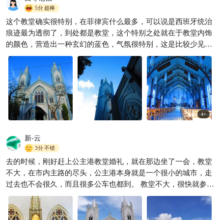
5分
超棒
这个教堂确实很特别，在菲律宾什么最多，可以说是西班牙统治
最纯洁的教堂果然最配“天蓝
痕迹最为透彻了，到处都是教堂，这个特别之处就在于教堂内饰
色” 从内到外天蓝色很美丽哦
的颜色，营造出一种玄幻的蓝色，气氛很特别，这是比较少见
我最喜欢的颜色就是天蓝色
甄兰瑞
4700

的，不过教堂的装饰很简单，没有太多装饰画或雕刻。
了，刚好公主港的
4
+
新-云
3分
不错
去的时候，刚好赶上公主港教堂婚礼，就在那边坐了一会，教堂
不大，在市内主路的尽头，公主港本身就是一个很小的城市，走
过去也不会很久，而且很多公车也都到。 教堂不大，很快就参观
完了，这边离海滨公园很近，参观完教堂可以再去那边逛逛，晚
上会有很多小吃摊和大排档，吃着海鲜喝着啤酒，吹着海风，很
悠哉呢！