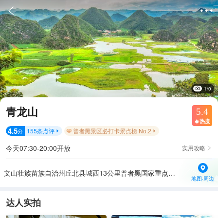


1/0
青龙山
5.4
热度

4.5
155
条点评
普者黑景区必打卡景点榜 No.2
分


今天07:30-20:00开放
实用攻略

文山壮族苗族自治州丘北县城西13公里普者黑国家重点风景名胜区内
地图·周边
达人实拍