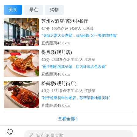
美食
景点
购物
苏州W酒店·苏滟中餐厅
分
4.7
140
条点评
¥
450
/人
江浙菜
"
临窗尽赏大美湖景，菜品创新又不失传统精髓
"
直线距离45.8km
得月楼(观前店)
分
4.5
2398
条点评
¥
135
/人
江浙菜
"
创于明朝的苏菜馆，店内环境古色古香
"
直线距离48.0km
松鹤楼(观前街店)
分
4.3
1351
条点评
¥
142
/人
江浙菜
"
始于乾隆初年的老店，苏帮菜肴地道美味
"
直线距离48.0km
查看全部


写点评,赢大奖
