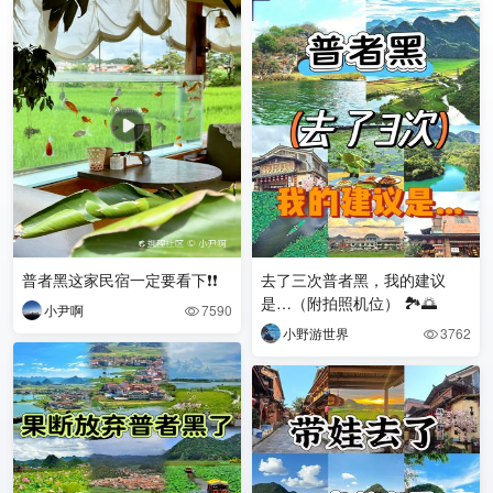
普者黑这家民宿一定要看下❗️❗️
去了三次普者黑，我的建议
是…（附拍照机位） 🏞️🌅
小尹啊
7590

小野游世界
3762
