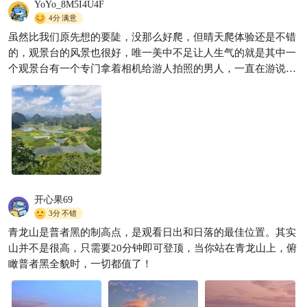
YoYo_8M5I4U4F
普者黑夏天封神✨2日游懒人攻
4分
满意
略｜不赶路全是美景
虽然比我们原先想的要陡，没那么好爬，但晴天爬体验还是不错
云南旅行玩家
1145

的，观景台的风景也很好，唯一美中不足让人生气的就是其中一
个观景台有一个专门拿着相机给游人拍照的男人，一直在游说客
人拍照，我本来没打算让他拍的，但是我妈妈一来想让人帮我们
拍张合影，二来看他一直没有生意也想照顾一下，让他拍了几张
照片，最后选了两张还可以的，一张要十元，其实拍得并没有很
好，只是比我们的手机拍得亮，说好了要给精修一下，只是他的
平板不在手边，要等会儿修，我们就继续下山了，没想到当晚回
到住处之后一直没收到他所谓“精修”的照片，微信上一共问了三
次，每次都说很快就发给我，结果还是没发，这跟骗人有什么区
别呢？他的微信名叫“住在回忆里的海”，大家注意避雷。
开心果69
3分
不错
青龙山是普者黑的制高点，是观看日出和日落的最佳位置。其实
山并不是很高，只需要20分钟即可登顶，当你站在青龙山上，俯
瞰普者黑全貌时，一切都值了！