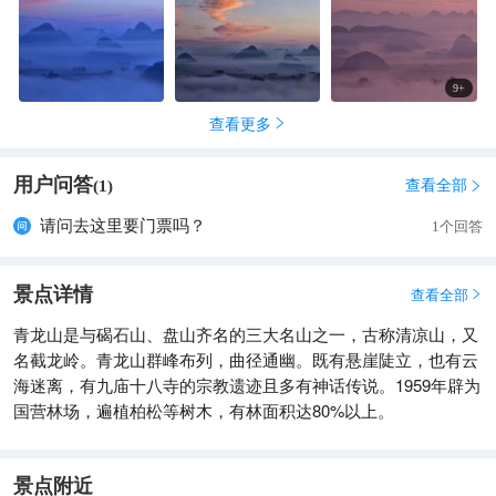
9
+
查看更多

用户问答
查看全部
(
1
)

请问去这里要门票吗？
1个回答
景点详情
查看全部

青龙山是与碣石山、盘山齐名的三大名山之一，古称清凉山，又
名截龙岭。青龙山群峰布列，曲径通幽。既有悬崖陡立，也有云
海迷离，有九庙十八寺的宗教遗迹且多有神话传说。1959年辟为
国营林场，遍植柏松等树木，有林面积达80%以上。
景点附近