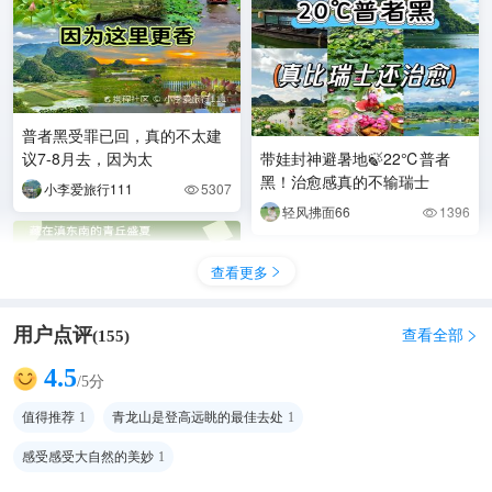
普者黑受罪已回，真的不太建
议7-8月去，因为太
带娃封神避暑地🍃22℃普者
黑！治愈感真的不输瑞士
小李爱旅行111
5307

轻风拂面66
1396

查看更多

用户点评
查看全部
(
155
)

4.5
/5分
值得推荐
1
青龙山是登高远眺的最佳去处
1
感受感受大自然的美妙
1