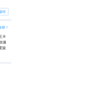
提问
全部

瓦卡
加速
度旋
G Force滑翔伞体验
6.7
分

4.5
20
条点评
滑翔伞
皇后镇必打卡景点榜 No.8
直线距离976m