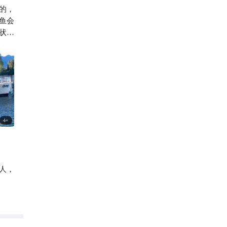
的，
2621

鱼会
状
不要
4
+
人，