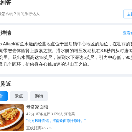
无回答
道怎么玩？问问旅行达人
去
点详情
查看
dro Attack鲨鱼水艇的经营地点位于皇后镇中心地区的泊位，在壮丽的
湖带您去体验肾上腺素之旅。潜水艇的增压发动机在3.9秒内从时速0
0公里。跃出水面高达18英尺，潜到水下深达5英尺，引力中心低，90
及几个圆环，仿佛身在心跳加速的过山车之旅。
点附近
食
景点
购物
老常家面馆
分
4.2
87
条点评
¥
120
/人
河南菜
"
北方风味面馆，河南烩面原汁原味。
"
直线距离4.9km