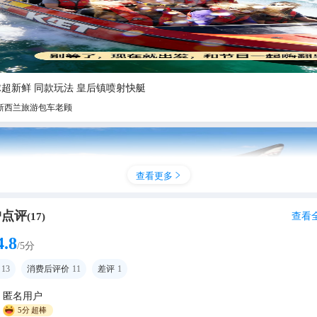
超新鲜 同款玩法 皇后镇喷射快艇
新西兰旅游包车老顾
查看更多

户点评
查看
(
17
)
4.8
/5分
13
消费后评价
11
差评
1
匿名用户
度与激情的水上冒险-皇后镇鲨鱼艇
5分
超棒