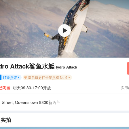
dro Attack鲨鱼水艇
Hydro Attack
17
条点评
皇后镇必打卡景点榜 No.9
分


已闭园
明天09:30-17:00开放
实用
h Street, Queenstown 9300新西兰
人实拍