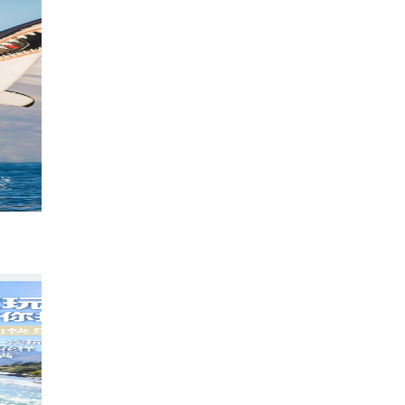
🇳🇿Roki ｜皇后镇顶奢酒店🏨世界级窗景
3231
小宋无处不在
