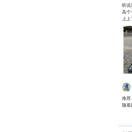
听说
j
高个
上上
况，
加买
推荐
随着