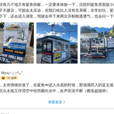
没有几个地方有鲨鱼快艇，一定要来体验一下，没想到鲨鱼里面挺小
iuyuefang
子不建议，可能会太压迫，但我们哈比人没有关系喔，非常好玩，鲨
下下，还会进入湖里，驾驶会停下来两次开船舱透透气，也会问一下
非常温柔体贴，会给长达七分钟未编辑影片，会先让你看过再决定要

Miya₍˄·͈༝·͈˄*₎◞ ̑̑
5分
超棒
，太有情绪价值了，在鲨鱼🦈进入水底的时候，那汹涌而入的蓝太迷
跃出水面又停滞空中转而砸向水中，欢声笑语不断（教练超级帅）
查看更多
