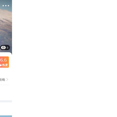

0
6.6
热度

攻略
