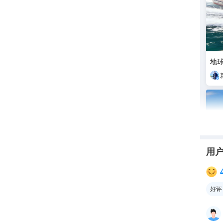
地球
用
好评
速