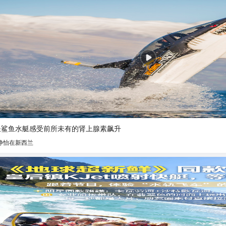
坐鲨鱼水艇感受前所未有的肾上腺素飙升
静怡在新西兰