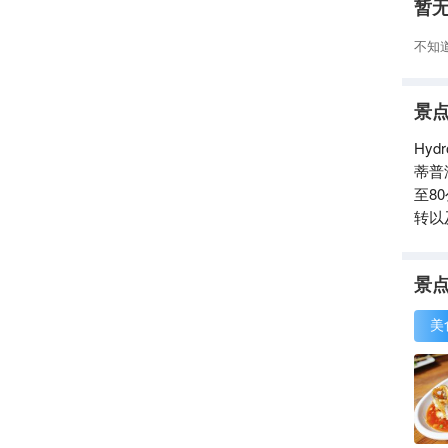
暂
不知
景
Hy
蒂普
至8
转以
景
美