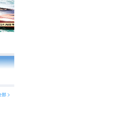
心跳加速的探险：皇后镇鲨鱼水艇的刺激之
375
一路漫.慢行

全部
