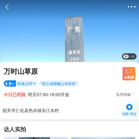


1/0
万时山草原
1.7
热度

4.9
30
条点评
“
登山顶俯瞰山水田舍
”
分

今日已闭园
明天07:00-18:00开放
实用攻略

韶关市仁化县热水镇东江水村
地图·周边
达人实拍