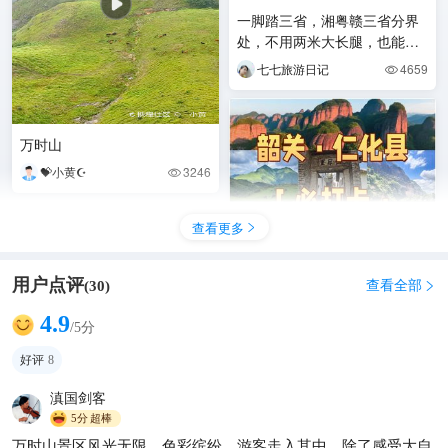
一脚踏三省，湘粤赣三省分界
处，不用两米大长腿，也能在
几秒钟跨越三省!#郴州旅游#飞
七七旅游日记
4659

水寨#万时山三省界
万时山
💝小黄☪️
3246

查看更多

用户点评
查看全部
(
30
)

4.9
韶关·仁化县最值得去的9个景
/5分
点
好评
8
小陳去旅行✈️
1206

滇国剑客
5分
超棒
万时山景区风光无限，色彩缤纷，游客走入其中，除了感受大自