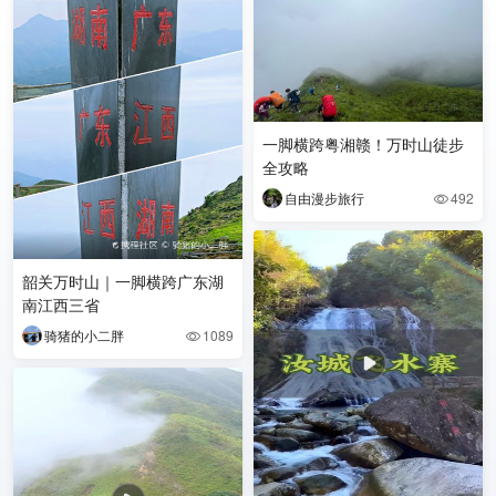
一脚横跨粤湘赣！万时山徒步
全攻略
自由漫步旅行
492

韶关万时山｜一脚横跨广东湖
南江西三省
骑猪的小二胖
1089
