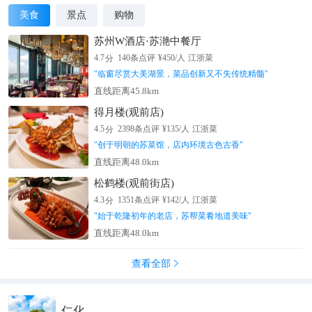
林、杂花生树、异彩纷呈。沿溪而上，峡谷峭壁耸立，溪水清冽
美食
景点
购物
甘澈；怪石突兀，潭深难测；楠竹依依，山花烂漫，山风徐徐，
空气清新。
苏州W酒店·苏滟中餐厅
分
4.7
140
条点评
¥
450
/人
江浙菜
"
临窗尽赏大美湖景，菜品创新又不失传统精髓
"
直线距离45.8km
得月楼(观前店)
分
4.5
2398
条点评
¥
135
/人
江浙菜
"
创于明朝的苏菜馆，店内环境古色古香
"
直线距离48.0km
松鹤楼(观前街店)
分
4.3
1351
条点评
¥
142
/人
江浙菜
"
始于乾隆初年的老店，苏帮菜肴地道美味
"
直线距离48.0km
查看全部

仁化