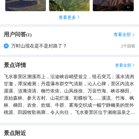
4
+
查看更多

用户问答
查看全部
(
1
)

万时山现在是不是封路了？
2个回答
景点详情
查看全部

飞水寨景区溯溪而上，沿途峡谷峭壁耸立，怪石突兀；溪水清冽
甘澈，潭深难测；丹霞瀑布群空气清新，沁人心脾，景区内流水
潺潺、涟漪清清、楠竹依依、山风徐徐、万亩竹海、峡谷梯田、
原始森林、参天古村、山花烂漫、彩蝶纷飞……溪流、竹海、枫
林、梯田、农舍、炊烟、牛群、雾海交织成一幅宁静幽美的世外
桃源、田园牧歌画廊，令人向往， 飞水寨景区位于湘南温泉之
乡、距离丹霞山60公里，沿途道路平坦、风景如画，很适合自驾
车旅游。飞水寨景区内世居瑶族、畲族等少数民族，穿越景区，
畲族古寨、万亩竹海、参天古树、石埂梯田、冰川峡谷、原始森
景点附近