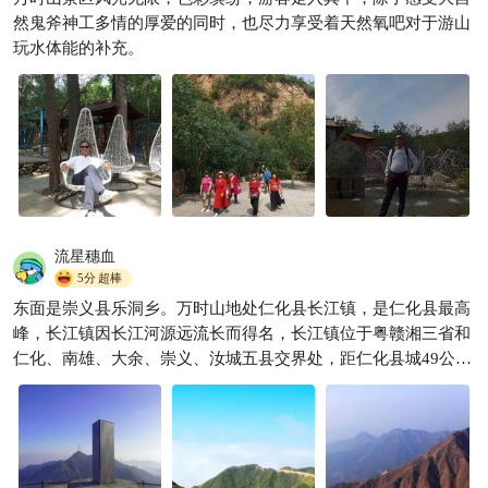
然鬼斧神工多情的厚爱的同时，也尽力享受着天然氧吧对于游山
玩水体能的补充。
流星穗血
5分
超棒
东面是崇义县乐洞乡。万时山地处仁化县长江镇，是仁化县最高
峰，长江镇因长江河源远流长而得名，长江镇位于粤赣湘三省和
仁化、南雄、大余、崇义、汝城五县交界处，距仁化县城49公
里。长江镇位居大庾岭南麓，以山地为主，整条山脉，山岭纵
横，沟梁相间，境内有海拔1000米以上高山10座，多分布于东北
东南地域。