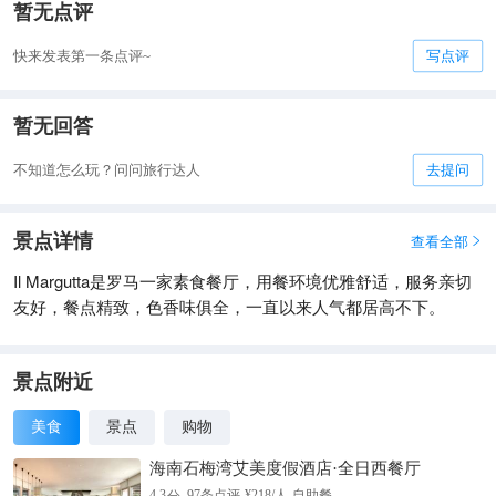
暂无点评
快来发表第一条点评~
写点评
暂无回答
不知道怎么玩？问问旅行达人
去提问
景点详情
查看全部

Il Margutta是罗马一家素食餐厅，用餐环境优雅舒适，服务亲切
友好，餐点精致，色香味俱全，一直以来人气都居高不下。
景点附近
美食
景点
购物
海南石梅湾艾美度假酒店·全日西餐厅
分
4.3
97
条点评
¥
218
/人
自助餐