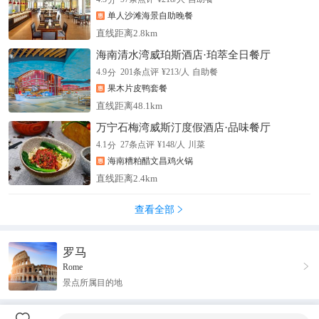
单人沙滩海景自助晚餐
直线距离2.8km
海南清水湾威珀斯酒店·珀萃全日餐厅
分
4.9
201
条点评
¥
213
/人
自助餐
果木片皮鸭套餐
直线距离48.1km
万宁石梅湾威斯汀度假酒店·品味餐厅
分
4.1
27
条点评
¥
148
/人
川菜
海南糟粕醋文昌鸡火锅
直线距离2.4km
查看全部

罗马

Rome
景点所属目的地
