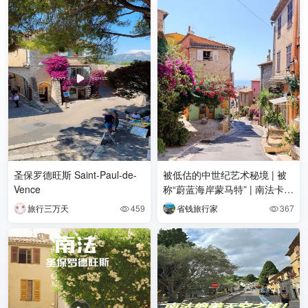
圣保罗德旺斯 Saint-Paul-de-
被低估的中世纪艺术秘境 | 被
Vence
称“蔚蓝海岸蒙马特” | 南法卡涅
高地 依山瞰海藏古村，一窗晴
旅行三万天
459
省钱旅行家
367


色入地