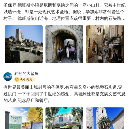
圣保罗.德旺斯小镇是尼斯和戛纳之间的一座小山村。它被中世纪
必看南法包车/租车🚗享包车出
城墙环绕，却是一处现代艺术圣地。据说，毕加索非常钟爱这个
行APP
村子。 德旺斯依山近海，地理位置应该很重要，村内的石头路蜿
享包车环球游
272

蜒曲折，小路两旁林立着中世纪建筑。16世纪，法国与意大利的
战争中被二次入侵，于是，为了改善其偏低的防御能力，文艺复
兴时期的艺术文化资助者、当时的法国国王佛朗索瓦一世，在
1543年到1547年，命令建造了坚固的城墙和城门。城墙保存至
今，城内也能看到一些军事防御风格的建筑。
9
+
翱翔的大鲨鱼
4分
满意
有世界最美丽山城封号的圣保罗,有弯曲又窄小的鹅卵石步道,穿
过拱门,一下子回到了中世纪的感觉。高墙到处都是充满文艺气息
的艺廊,纪念品店和餐厅。