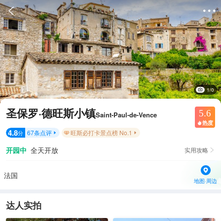


1/0
圣保罗·德旺斯小镇
5.6
Saint-Paul-de-Vence
热度

4.8
67
条点评
旺斯必打卡景点榜 No.1
分


开园中
全天开放
实用攻略

法国
地图·周边
达人实拍