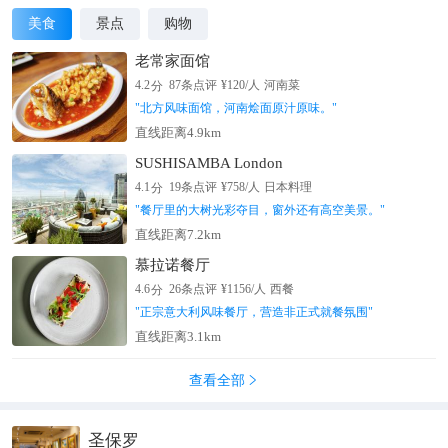
美食
景点
购物
老常家面馆
分
4.2
87
条点评
¥
120
/人
河南菜
"
北方风味面馆，河南烩面原汁原味。
"
直线距离4.9km
SUSHISAMBA London
分
4.1
19
条点评
¥
758
/人
日本料理
"
餐厅里的大树光彩夺目，窗外还有高空美景。
"
直线距离7.2km
慕拉诺餐厅
分
4.6
26
条点评
¥
1156
/人
西餐
"
正宗意大利风味餐厅，营造非正式就餐氛围
"
直线距离3.1km
查看全部

圣保罗