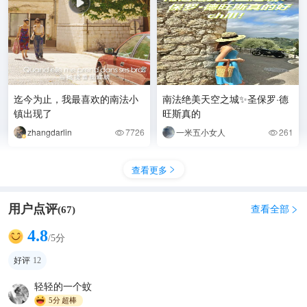
迄今为止，我最喜欢的南法小
南法绝美天空之城✨圣保罗·德
镇出现了
旺斯真的
zhangdarlin
7726
一米五小女人
261


查看更多

用户点评
查看全部
(
67
)

4.8
/5分
好评
12
轻轻的一个蚊
5分
超棒