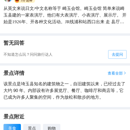
5分
超棒
从英文来说日文/中文名称等于 崎玉会馆。崎玉会馆 简单来说崎
玉县建的一家表演厅。他们有大表演厅、小表演厅、展示厅。 开
始是1926年、开各种文化活动。JR线浦和站西口出来 走 县厅路
6分钟左右就到。如果你到了崎玉县厅、你已经走远了。
暂无回答
不知道怎么玩？问问旅行达人
去提问
景点详情
查看全部

该景点是埼玉县知名的建筑物之一，自旧建筑以来，已经过去了
大约 90 年。内部设有许多展览厅、餐厅、咖啡厅和商店等，它
已成为许多人聚集的空间，作为放松和散步的地方。
景点附近
美食
景点
购物