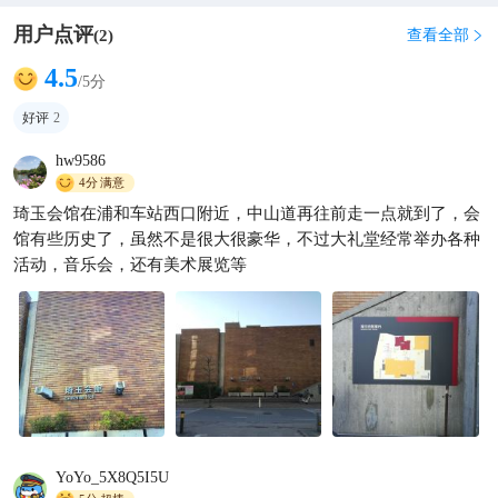
用户点评
查看全部
(
2
)

4.5
/5分
好评
2
hw9586
4分
满意
琦玉会馆在浦和车站西口附近，中山道再往前走一点就到了，会
馆有些历史了，虽然不是很大很豪华，不过大礼堂经常举办各种
活动，音乐会，还有美术展览等
YoYo_5X8Q5I5U