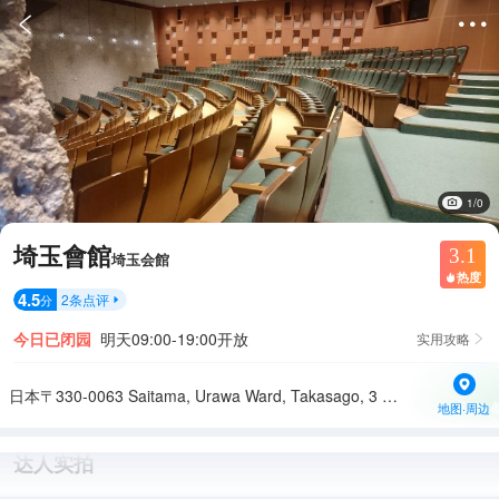


1/0
埼玉會館
3.1
埼玉会館
热度

4.5
2
条点评
分

今日已闭园
明天09:00-19:00开放
实用攻略

日本〒330-0063 Saitama, Urawa Ward, Takasago, 3 Chome−1−4 1F
地图·周边
达人实拍