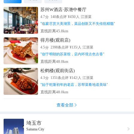
苏州W酒店·苏滟中餐厅
分
4.7
140
条点评
¥
450
/人
江浙菜
"
临窗尽赏大美湖景，菜品创新又不失传统精髓
"
直线距离45.8km
得月楼(观前店)
分
4.5
2398
条点评
¥
135
/人
江浙菜
"
创于明朝的苏菜馆，店内环境古色古香
"
直线距离48.0km
松鹤楼(观前街店)
分
4.3
1351
条点评
¥
142
/人
江浙菜
"
始于乾隆初年的老店，苏帮菜肴地道美味
"
直线距离48.0km
查看全部

埼玉市

Saitama City