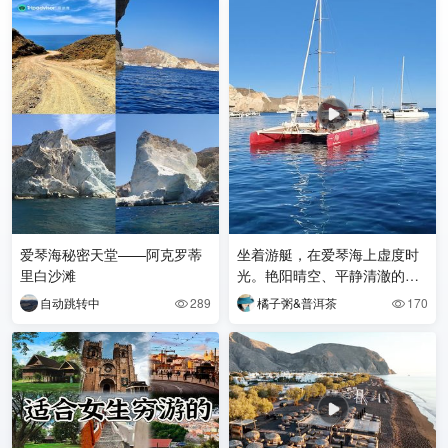
爱琴海秘密天堂——阿克罗蒂
坐着游艇，在爱琴海上虚度时
里白沙滩
光。艳阳晴空、平静清澈的海
水、红沙滩、黑沙滩、白沙
自动跳转中
289
橘子粥&普洱茶
170


滩、跟随浪涌的海鸥、无敌