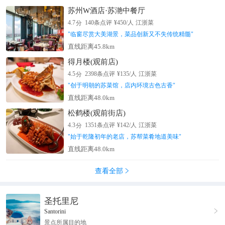
苏州W酒店·苏滟中餐厅
分
4.7
140
条点评
¥
450
/人
江浙菜
"
临窗尽赏大美湖景，菜品创新又不失传统精髓
"
直线距离45.8km
得月楼(观前店)
分
4.5
2398
条点评
¥
135
/人
江浙菜
"
创于明朝的苏菜馆，店内环境古色古香
"
直线距离48.0km
松鹤楼(观前街店)
分
4.3
1351
条点评
¥
142
/人
江浙菜
"
始于乾隆初年的老店，苏帮菜肴地道美味
"
直线距离48.0km
查看全部

圣托里尼

Santorini
景点所属目的地