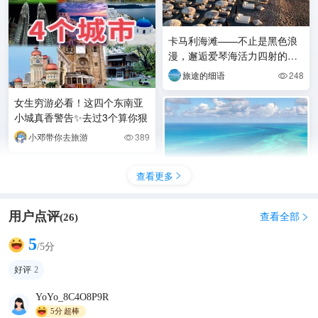
卡马利海滩——不止是黑色浪
漫，邂逅爱琴海活力四射的度
假天堂！
旅途的细语
248

女生穷游必看！这四个东南亚
小城真香警告✨去过3个算你狠
小邓带你去旅游
389

查看更多

用户点评
查看全部
(
26
)

5
/5分
好评
2
✨听海| 白沙滩邂逅最美日落✨
YoYo_8C4O8P9R
源哥部落
1145

5分
超棒