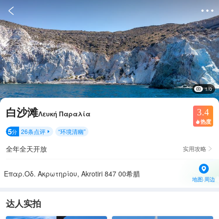


1/0
白沙滩
3.4
Λευκή Παραλία
热度

5
26
条点评
“
环境清幽
”
分

全年全天开放
实用攻略

Επαρ.Οδ. Ακρωτηρίου, Akrotiri 847 00希腊
地图·周边
达人实拍