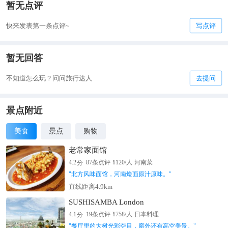
暂无点评
快来发表第一条点评~
写点评
暂无回答
不知道怎么玩？问问旅行达人
去提问
景点附近
美食
景点
购物
老常家面馆
分
4.2
87
条点评
¥
120
/人
河南菜
"
北方风味面馆，河南烩面原汁原味。
"
直线距离4.9km
SUSHISAMBA London
分
4.1
19
条点评
¥
758
/人
日本料理
"
餐厅里的大树光彩夺目，窗外还有高空美景。
"