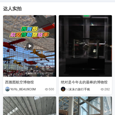
达人实拍
西雅图航空博物馆
绝对是今年去的最棒的博物馆
YoYo_8E4U9C0M
500
✨沫沫の旅行手账
282

