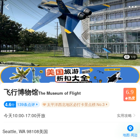


1/0
飞行博物馆
6.9
The Museum of Flight
热度

4.6
139
条点评
太平洋西北地区必打卡景点榜 No.3
分


今天10:00-17:00开放
实用攻略

Seattle, WA 98108美国
地图·周边