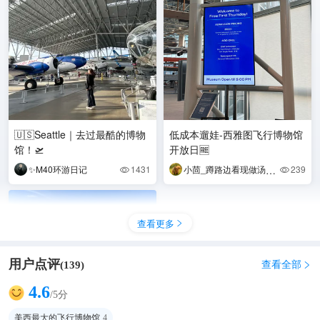
🇺🇸Seattle｜去过最酷的博物
低成本遛娃-西雅图飞行博物馆
馆！🛫️
开放日🆓
✨M40环游日记
1431
小茴_蹲路边看现做汤圆🥣
239


查看更多

用户点评
查看全部
(
139
)

4.6
/5分
🌿西雅图半日游 懒人赏景or亲
美西最大的飞行博物馆
4