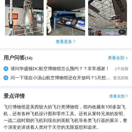
小时，5点关门。
9
+
查看更多

用户问答
查看全部
(
34
)

请问华盛顿DC航空博物馆怎么预约？？非常感谢！
2个回答
问一下现在小汤山航空博物馆还在开放吗？5月想去看 主要就是为了去看那架喷火
暂无回答
景点详情
查看全部

飞行博物馆是美西较大的飞行类博物馆，馆内收藏有100多架飞
机，还有各种飞机设计图和零件工具。还有从莱特兄弟的发明、
一战二战时期的飞机到现在的英航飞机等各类飞行器的展示，整
个演变史讲述着人类对于天空的无限遐想和追求。