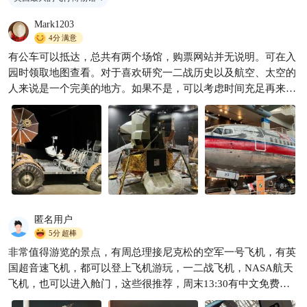
子遛娃!绝美
Mark1203
想想与念念
488

4分
满意
有公车可以抵达，总共有两个场馆，购票网站并无说明。可在入
园时领取地图查看。对于喜欢研究一二战历史以及航空、太空的
人来说是一个完美的地方。如果不是，可以考虑时间充足再来，
全部逛完需要至少3小时。
8
+
匿名用户
5分
超棒
非常值得游览的景点，有周总理接尼克松的空军一号飞机，有英
国超音速飞机，都可以登上飞机游玩，一二战飞机，NASA航天
飞机，也可以进入舱门，这些很推荐，周末13:30有中文免费导
游，票不贵，但打车离市区较远，来回需要90刀，游玩时间3-4