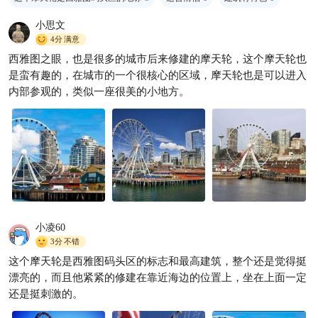
小思文
4分
满意
西雅图之眼，也是很多的城市后来修建的摩天轮，这个摩天轮也
毕业旅行首选｜西雅图治愈攻
是蛮有趣的，在城市的一个很核心的区域，摩天轮也是可以进入
略·摩天轮下的
内部参观的，类似一座很美的小地方。
YoYo_5R4G1J7T
138

小凌60
3分
不错
这个摩天轮是西雅图码头区的标志和最高建筑，整个还是觉得挺
漂亮的，而且他紧紧的修建在靠近海边的位置上，坐在上面一定
还是挺刺激的。