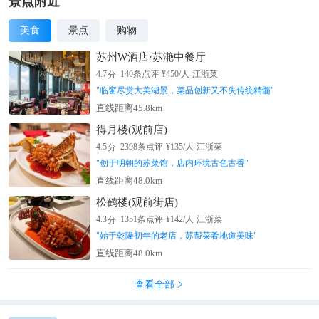
景点附近
美食
景点
购物
苏州W酒店·苏滟中餐厅
分
4.7
140
条点评
¥
450
/人
江浙菜
"
临窗尽赏大美湖景，菜品创新又不失传统精髓
"
直线距离45.8km
得月楼(观前店)
分
4.5
2398
条点评
¥
135
/人
江浙菜
"
创于明朝的苏菜馆，店内环境古色古香
"
直线距离48.0km
松鹤楼(观前街店)
分
4.3
1351
条点评
¥
142
/人
江浙菜
"
始于乾隆初年的老店，苏帮菜肴地道美味
"
直线距离48.0km
查看全部
