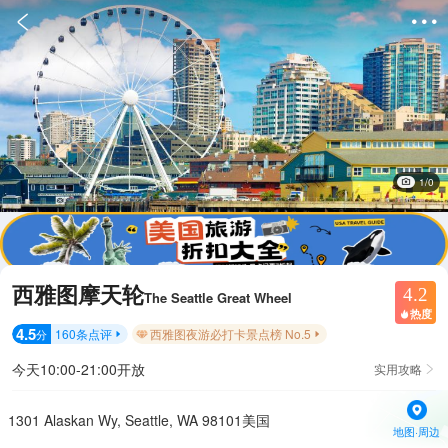


1/0
西雅图摩天轮
4.2
The Seattle Great Wheel
热度

4.5
160
条点评
西雅图夜游必打卡景点榜 No.5
分


今天10:00-21:00开放
实用攻略

1301 Alaskan Wy, Seattle, WA 98101美国
地图·周边