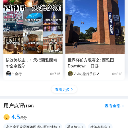
按这路线走，1 天把西雅圖精
世界杯前方观赛之: 西雅图
华全拿捏👇
Downtown一日游
白金行
715
Viviの旅行手账💕
212


查看更多

用户点评
查看全部
(
160
)

4.5
/5分
这个摩天轮是西雅图码头区的地标
3
适合情侣
1
建筑有特色
1