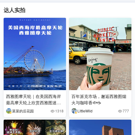
达人实拍
西雅图摩天轮｜在美国西海岸
百年派克市场，邂逅西雅图烟
最高摩天轮上欣赏西雅图迷人
火与咖啡香🐟☕️
海景
菜菜的后花园
1318
LittleWild
777

