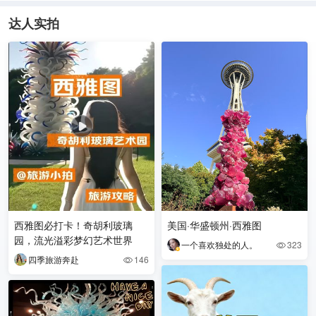
达人实拍
西雅图必打卡！奇胡利玻璃
美国·华盛顿州·西雅图
园，流光溢彩梦幻艺术世界
一个喜欢独处的人。
323

四季旅游奔赴
146
