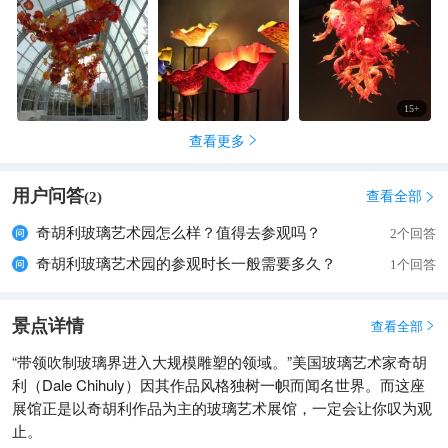
利大师多年间盛行不衰的作品；室外展区则以一件高43英尺、面
积4500平方英尺的玻璃展厅为主，展厅里陈列着一个100英尺长
的、由1400片玻璃组成的悬浮雕塑。园区内还有许多大型的玻璃
艺术品，与植物、花卉构成了奇特的玻璃园林景观。
15
+
查看更多

用户问答
查看全部
(
2
)

奇胡利玻璃艺术园怎么样？值得去参观吗？
2个回答
奇胡利玻璃艺术园的参观时长一般需要多久？
1个回答
景点详情
查看全部

“带领吹制玻璃界进入大规模雕塑的领域。”美国玻璃艺术家奇胡
利（Dale Chihuly）因其作品风格独树一帜而闻名世界。而这座
展馆正是以奇胡利作品为主的玻璃艺术展馆，一定会让你叹为观
止。