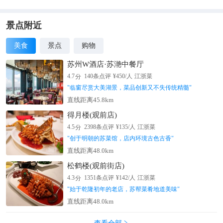
景点附近
美食
景点
购物
苏州W酒店·苏滟中餐厅
分
4.7
140
条点评
¥
450
/人
江浙菜
"
临窗尽赏大美湖景，菜品创新又不失传统精髓
"
直线距离45.8km
得月楼(观前店)
分
4.5
2398
条点评
¥
135
/人
江浙菜
"
创于明朝的苏菜馆，店内环境古色古香
"
直线距离48.0km
松鹤楼(观前街店)
分
4.3
1351
条点评
¥
142
/人
江浙菜
"
始于乾隆初年的老店，苏帮菜肴地道美味
"
直线距离48.0km
