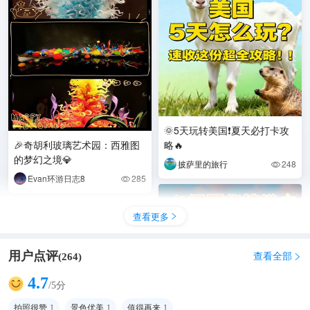
🌞5天玩转美国❗夏天必打卡攻
🎉奇胡利玻璃艺术园：西雅图
略🔥
的梦幻之境💎
披萨里的旅行
248

Evan环游日志8
285

查看更多

用户点评
查看全部
(
264
)

4.7
/5分
拍照很赞
1
景色优美
1
值得再来
1