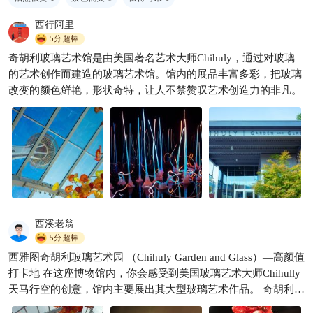
西行阿里
5分
超棒
温哥华出行用包车，让出行成
奇胡利玻璃艺术馆是由美国著名艺术大师Chihuly，通过对玻璃
为一种享受🎉
的艺术创作而建造的玻璃艺术馆。馆内的展品丰富多彩，把玻璃
加拿大包拼车🚗接机送机
1263
改变的颜色鲜艳，形状奇特，让人不禁赞叹艺术创造力的非凡。

西溪老翁
5分
超棒
西雅图奇胡利玻璃艺术园 （Chihuly Garden and Glass）—高颜值
打卡地 在这座博物馆内，你会感受到美国玻璃艺术大师Chihully
天马行空的创意，馆内主要展出其大型玻璃艺术作品。 奇胡利玻
璃艺术园的展览分为室内区和室外区。室内展览品多为戴尔奇胡