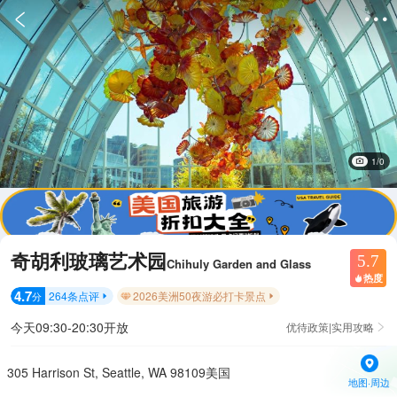


1/0
奇胡利玻璃艺术园
5.7
Chihuly Garden and Glass
热度

4.7
264
条点评
2026美洲50夜游必打卡景点
分


今天09:30-20:30开放
优待政策|实用攻略

305 Harrison St, Seattle, WA 98109美国
地图·周边