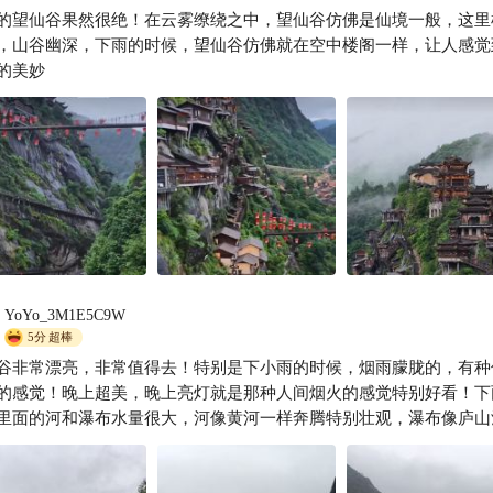
要去趟望仙谷吧！雨后云雾漫峡谷，瀑布落云烟。这里藏着所有人梦里的
的望仙谷果然很绝！在云雾缭绕之中，望仙谷仿佛是仙境一般，这里
我性空山distance
，山谷幽深，下雨的时候，望仙谷仿佛就在空中楼阁一样，让人感觉
的美妙
YoYo_3M1E5C9W
5分
超棒
谷非常漂亮，非常值得去！特别是下小雨的时候，烟雨朦胧的，有种
的感觉！晚上超美，晚上亮灯就是那种人间烟火的感觉特别好看！下
里面的河和瀑布水量很大，河像黄河一样奔腾特别壮观，瀑布像庐山
飞流直下三千尺，小瀑布好几个的过瘾。里面保留的古建筑很好看，
的古韵天成，还有表演和小游戏互动之类的非常好玩，吃喝住宿很方