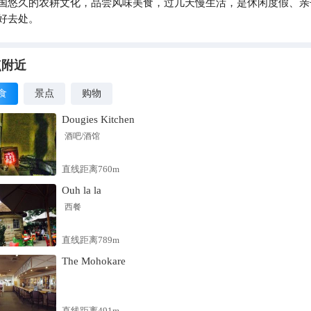
国悠久的农耕文化，品尝风味美食，过几天慢生活，是休闲度假、亲
好去处。
点附近
食
景点
购物
Dougies Kitchen
酒吧/酒馆
直线距离760m
Ouh la la
西餐
直线距离789m
The Mohokare
直线距离491m