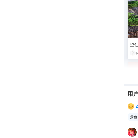
望仙
用
景色