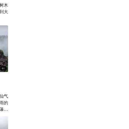
仙侠世界！
树木
6.1w
到大

4
+
仙气
雨的
瀑布
古色
便很