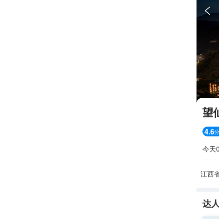

望
4.6
今天0
江西
达