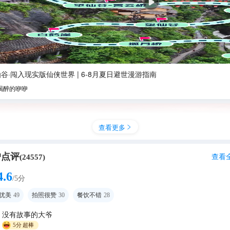
谷·闯入现实版仙侠世界 | 6-8月夏日避世漫游指南
喝醉的咿咿
查看更多

户点评
查看
(
24557
)
4.6
/5分
优美
49
拍照很赞
30
餐饮不错
28
没有故事的大爷
5分
超棒