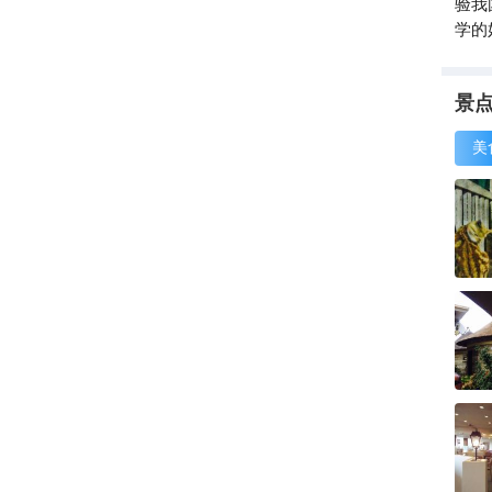
验我
学的
景
美