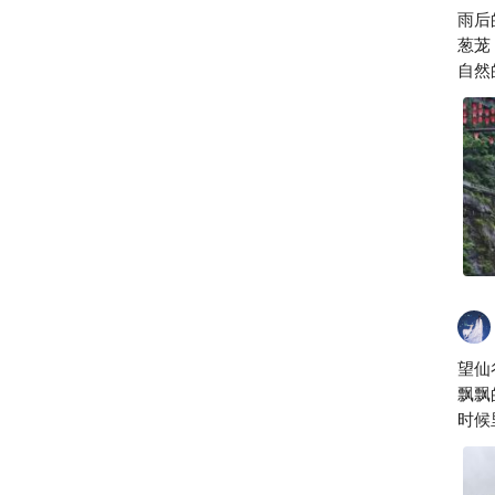
总
雨后
葱茏
自然
望仙
飘飘
时候
一样
古香