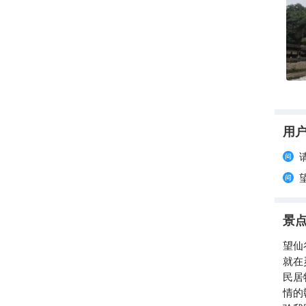
有特
用
景
望仙
就在
民居
情的