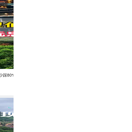
踩80%的坑！ #江西旅游
望仙谷受罪已回，玩了3天我的消费观塌了
哆啦A梦~
1.2w
