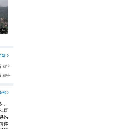
9
+
全部

个回答
5个回答
全部

脉，
江西
具风
情体