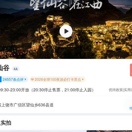
仙谷
4
A
24557
条点评
2026全球100夜游必打卡景点
分


9:30-23:00开放（20:30停止售票，21:00停止入园）
优待政策|实用
省上饶市广信区望仙乡636县道
人实拍