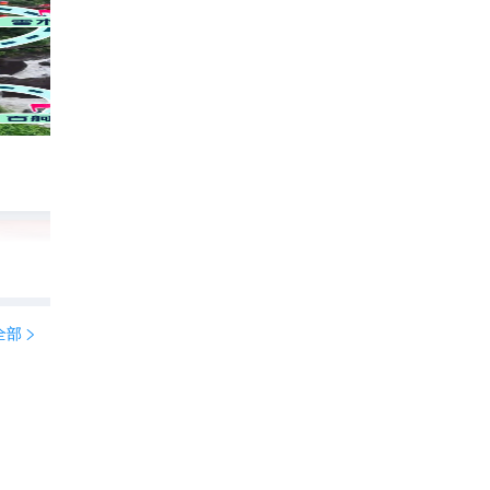
望仙谷住宿怎么选｜街巷分区+NPC典当+
李美宝大驾光临
7635

全部
