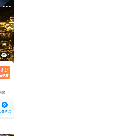

0
8.9
热度

攻略

地图·周边