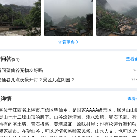
色，有很多非遗传承！
查看更多

户问答
查看
(
94
)
请问望仙谷宠物友好吗
7
望仙谷几点夜景开灯？景区几点闭园？
2
点详情
查看
谷位于江西省上饶市广信区望仙乡，是国家AAAA级景区，属灵山山
灵山七十二峰山顶的脚下。山谷悠远清幽、溪水欢腾、卵石飞瀑。有
特有的夯土墙、青石板路、黄墙黛瓦、原味村屋；也有松涛竹海和独
赣家街市。在望仙谷，可以尽情领略赣家民俗、山水人文，也可以尽