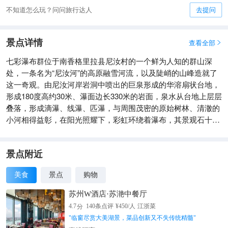
不知道怎么玩？问问旅行达人
去提问
景点详情
查看全部

七彩瀑布群位于南香格里拉县尼汝村的一个鲜为人知的群山深
处，一条名为“尼汝河”的高原融雪河流，以及陡峭的山峰造就了
这一奇观。由尼汝河岸岩洞中喷出的巨泉形成的华溶扇状台地，
形成180度高约30米、瀑面边长330米的岩面，泉水从台地上层层
叠落，形成滴瀑、线瀑、匹瀑，与周围茂密的原始树林、清澈的
小河相得益彰，在阳光照耀下，彩虹环绕着瀑布，其景观石十分
奇特壮丽，当地藏民将此瀑称为神瀑。
景点附近
美食
景点
购物
苏州W酒店·苏滟中餐厅
分
4.7
140
条点评
¥
450
/人
江浙菜
"
临窗尽赏大美湖景，菜品创新又不失传统精髓
"