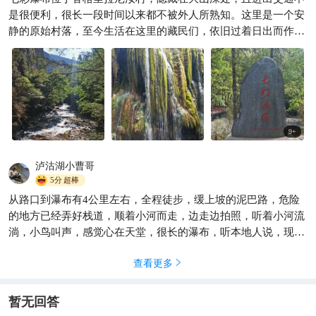
尼汝｜七彩瀑布徒步实测+保姆
级攻略｜没遇到小熊猫但遇见
是很便利，很长一段时间以来都不被外人所熟知。这里是一个安
了彩虹
静的原始村落，至今生活在这里的藏民们，依旧过着日出而作，
阿 赵 💕
184

日落而息，半耕半牧的悠然生活。七彩瀑布并未经过人工修饰，
也不算是壮观景象，只是落水在阳光明媚中会呈现不同颜色的绚
烂。
9
+
泸沽湖小曹哥
5分
超棒
从路口到瀑布有4公里左右，全程徒步，缓上坡的泥巴路，危险
的地方已经弄好栈道，顺着小河而走，边走边拍照，听着小河流
淌，小鸟叫声，感觉心在天堂，很长的瀑布，听本地人说，现在
不咋好看，5月到9月是最漂亮的时候，花以开了，水更大了
查看更多

暂无回答