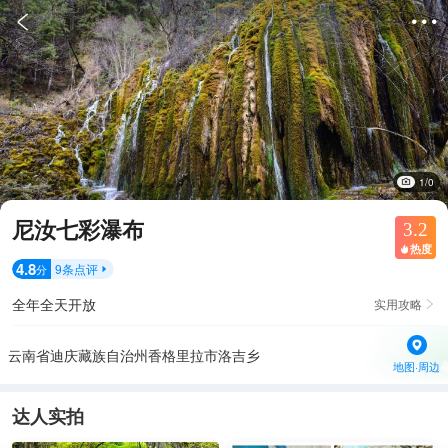


1/0
尼汝七彩瀑布
3.2
热度

4.8
9
条点评
分

全年全天开放
实用攻略

云南省迪庆藏族自治州香格里拉市洛吉乡
地图·周边
达人实拍