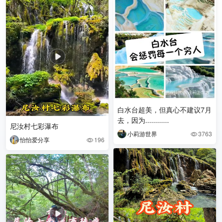
白水台超美，但真心不建议7月
去，因为............
尼汝村七彩瀑布
小莉游世界
3763

怡怡爱分享
196
