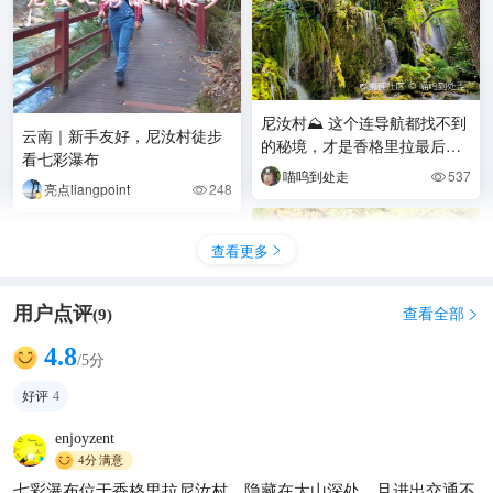
尼汝村⛰️ 这个连导航都找不到
云南｜新手友好，尼汝村徒步
的秘境，才是香格里拉最后的
看七彩瀑布
净土
喵呜到处走
537

亮点liangpoint
248

查看更多

用户点评
查看全部
(
9
)

4.8
/5分
好评
4
enjoyzent
4分
满意
七彩瀑布位于香格里拉尼汝村，隐藏在大山深处，且进出交通不