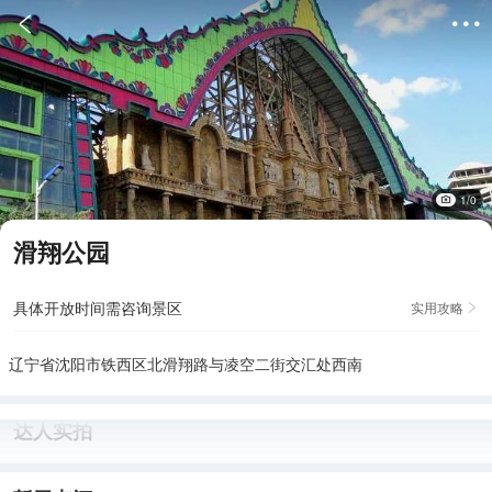


1/0
滑翔公园
具体开放时间需咨询景区
实用攻略

辽宁省沈阳市铁西区北滑翔路与凌空二街交汇处西南
达人实拍