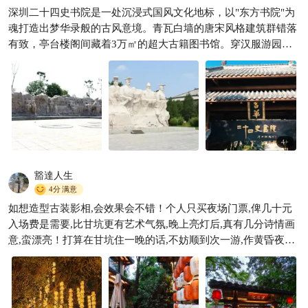
深圳二十四史书院是一处沉浸式国风文化地标，以"东方书院"为
深圳出发2h直达！在这个治愈
魂打造出梦华录般的古风意境。青瓦白墙的唐宋风格建筑群错落
古镇🏮躺平～太爽了！
有致，亭台楼阁间藏着3万㎡的超大古籍图书馆。穿汉服游园
小月亮在路上
5425

时，可体验活字印刷、古法造纸等非遗项目，夜幕下灯笼长廊与
全息投影交织出穿越千年的奇幻夜游。虽然位置稍偏，但国学讲
座、雅集茶会等文化活动让这里成为传统文化爱好者的精神桃
源，堪称深圳最具诗意的"现代文脉"！
4
+
豁達人生
4分
满意
如想造型古装影相,会效果会不错！个人只买夜场门票,俾几十元
入场费是需要,比甘坑更有艺术气氛,晚上亮灯后,真有几分诗情画
意,蛮漂亮！打算在甘坑住一晚的话,不妨顺到次一游,作黄昏夜游
节目！不过注意那里无食店,星期六晚6时半到,见院内唯一食肆也
休息了！也小食档的！所以最好早点晚饭才去游院,或可游毕再回
甘坑夜宵！