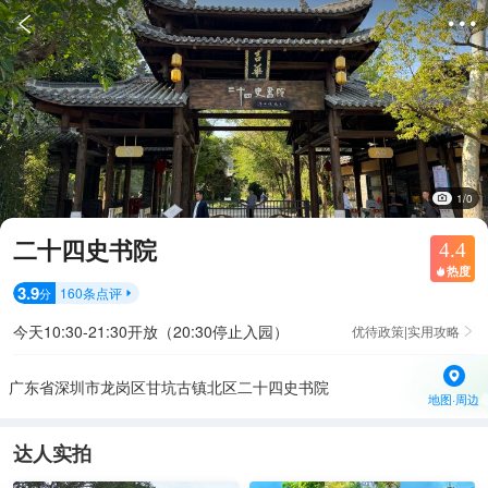


1/0
二十四史书院
4.4
热度

3.9
160
条点评
分

今天10:30-21:30开放（20:30停止入园）
优待政策|实用攻略

广东省深圳市龙岗区甘坑古镇北区二十四史书院
地图·周边
达人实拍