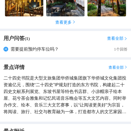
9
+
查看更多

用户问答
查看全部
(
1
)

需要提前预约停车位吗？
1个回答
景点详情
查看全部

二十四史书院是大型文旅集团华侨城集团旗下华侨城文化集团投
资逾亿元，围绕“二十四史”IP规划打造的东方书院，构建起二十
四史文献系列展览、东坡书屋等特色书店群、小凉帽亲子绘本
屋、花兮茶会雅集和记忆民谣音乐晚会等五大文艺内容。同时举
办作文、绘本、音乐三大文艺赛事，以“让阅读更美好”为宗旨，
将阅读、旅行、社交与教育融为一体，打造都市人的文艺家园。
该书院坐落于深圳龙岗甘坑古镇文化旅游区，占地3万平方米，
以东方园林建筑美学为空间营造手法，结合自然及建筑资源，因