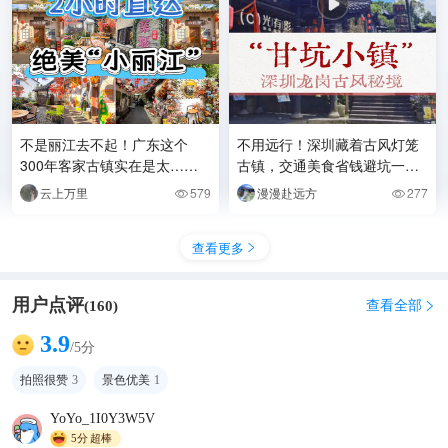
不是丽江去不起！广东这个
不用远行！深圳藏着古风灯笼
300年客家古镇实在是太……
古镇，交通美食省钱避坑一次
性整理
云上万里
579
漫漫赴远方
277


查看更多

用户点评
查看全部
(
160
)

3.9
/5分
拍照很赞
3
景色优美
1
YoYo_1I0Y3W5V
5分
超棒