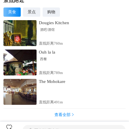
地制宜错落有致掩映在山水林泉之间。未来，二十四史书院将在
景点附近
全国布局，结合在地文史构架文化主题，打造文化地标和文艺家
美食
景点
购物
园，再现“二十四史”宏大文化格局和中国书院的千年魅力，为中
华文化伟大复兴贡献书院样板。
Dougies Kitchen
酒吧/酒馆
直线距离760m
Ouh la la
西餐
直线距离789m
The Mohokare
直线距离491m
查看全部

