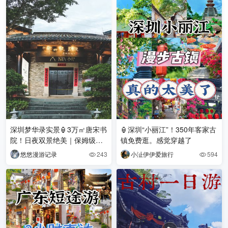
深圳梦华录实景🏮3万㎡唐宋书
🏮深圳“小丽江”！350年客家古
院！日夜双景绝美｜保姆级攻
镇免费逛。感觉穿越了
略
悠悠漫游记录
243
小沚伊伊爱旅行
594

