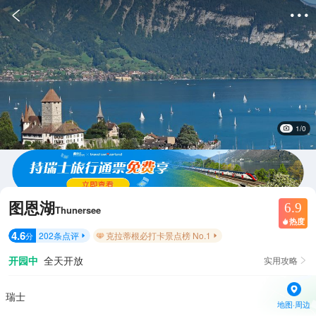


1/0
图恩湖
6.9
Thunersee
热度

4.6
202
条点评
克拉蒂根必打卡景点榜 No.1
分


开园中
全天开放
实用攻略

瑞士
地图·周边