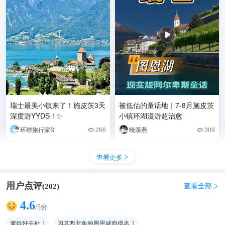
瑞士最美小镇来了！施皮茨3天
被低估的童话地｜7-8月施皮茨
深度游YYDS！✨
小镇环湖漫游超治愈
环球旅行家S
266
晚溪燕
309


查看更多

用户点评
查看全部
(
202
)

4.6
/5分
遛娃好去处
1
因其西北角的图恩城而得名
1