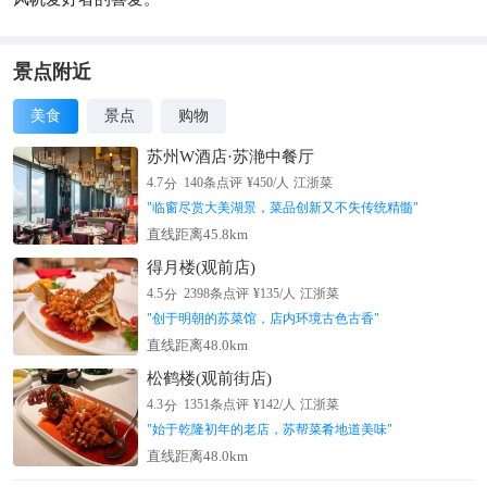
景点附近
美食
景点
购物
苏州W酒店·苏滟中餐厅
分
4.7
140
条点评
¥
450
/人
江浙菜
"
临窗尽赏大美湖景，菜品创新又不失传统精髓
"
直线距离45.8km
得月楼(观前店)
分
4.5
2398
条点评
¥
135
/人
江浙菜
"
创于明朝的苏菜馆，店内环境古色古香
"
直线距离48.0km
松鹤楼(观前街店)
分
4.3
1351
条点评
¥
142
/人
江浙菜
"
始于乾隆初年的老店，苏帮菜肴地道美味
"
直线距离48.0km