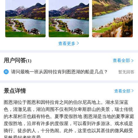
4
+
查看更多

用户问答
查看全部
(
1
)

请问最晚一班从因特拉肯到图恩湖的船是几点？
暂无回答
景点详情
查看全部

图恩湖位于图恩和因特拉肯之间的伯尔尼高地上。湖水呈深蓝
色，清澈见底，湖泊周围不仅有阿尔卑斯群山的美景，瑞士传统
的木屋村庄也颇有特色。夏季度假胜地 图恩湖是当地的夏季家庭
度假胜地，沿岸有许多的度假屋，可以看到许多游泳、戏水或是
骑行、徒步的人，十分热闹。此外，这里也以其甚佳的微风颇受
风帆爱好者的喜爱。