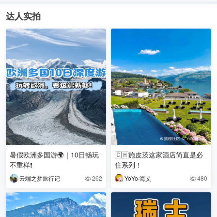
达人实拍
暑假欧洲多国游🌍｜10日畅玩
🇨🇭施皮茨这家酒店简直是必
不重样❗
住系列！
云端之梦旅行记
262
YoYo·海艾
480

