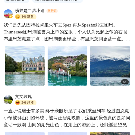
瑞士黄金列车全攻略✨世界上
最梦幻的火车旅行🚞
横竖是二温小迪
旅行家
4分
满意
既见山海 走着瞧
281

我们是先从因特拉肯坐火车去Spez,再从Spez坐船去图恩。
Thunersee图恩湖被誉为上帝的左眼，个人认为比起上帝的右眼
布里恩茨湖差了点，图恩湖要更绿些，布里恩茨则更蓝一点。当
然图恩湖也是很美的，特别是配上两岸的建筑和自然风光。 坐船
的话，有swiss pass是免费的。不过二等座的舱内座位很少，坐在
外面有点冷，建议多穿衣服。 从图恩回因特拉肯，我们选择了坐
公交，沿途可以看到不一样的美景。
6
+
文文玫瑰
5分
超棒
一直听说瑞士有多美 终于亲眼所见了 我们乘坐列车 经过图恩湖
小镇被群山拥抱环绕，被两汪碧湖映照，这里的景色真的是如同
童话一般啊 山间的湖光山色，在湖上的游船上，还能遥遥望见远
处的雪峰 真的是人间仙境啊