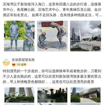
滨海湾位于新加坡河入海口，这里有四通八达的步行道，连接着
花60亿美金造的酒店，我住进
市中心、鱼尾狮公园、滨海艺术中心、青年奥林匹克公园、金沙
去了
酒店等知名景点。 如果不走回头路，也有很多种线路走法，可以
希思妮旅行
518

根据自己的出行方式和目的地，选择自己最近最喜欢的线路步行
前往。亲水步道可以让我们尽情享受体验新加坡的人文水景。
13
+
东张西望望东西
5分
超棒
特别漂亮的一个步道的，你可以选择骑单车或者散步的，刀看到
不少人是在跑步的，这里可以欣赏到新加坡湾很多最主要的景点
的，早上和傍晚景色都很好，，这里也可以欣赏漂亮的夜景