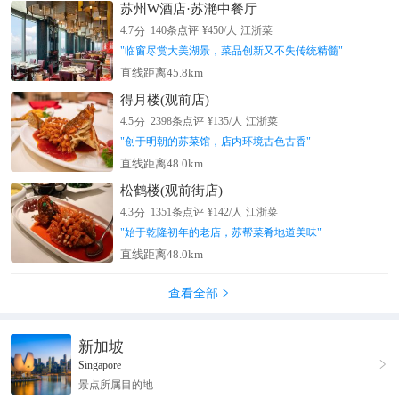
苏州W酒店·苏滟中餐厅
分
4.7
140
条点评
¥
450
/人
江浙菜
"
临窗尽赏大美湖景，菜品创新又不失传统精髓
"
直线距离45.8km
得月楼(观前店)
分
4.5
2398
条点评
¥
135
/人
江浙菜
"
创于明朝的苏菜馆，店内环境古色古香
"
直线距离48.0km
松鹤楼(观前街店)
分
4.3
1351
条点评
¥
142
/人
江浙菜
"
始于乾隆初年的老店，苏帮菜肴地道美味
"
直线距离48.0km
查看全部

新加坡

Singapore
景点所属目的地