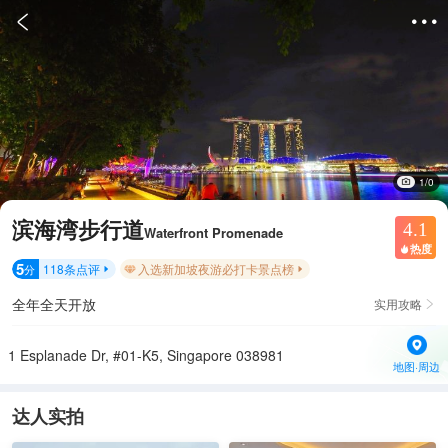


1/0
滨海湾步行道
4.1
Waterfront Promenade
热度

5
118
条点评
入选新加坡夜游必打卡景点榜
分


全年全天开放
实用攻略

1 Esplanade Dr, #01-K5, Singapore 038981
地图·周边
达人实拍