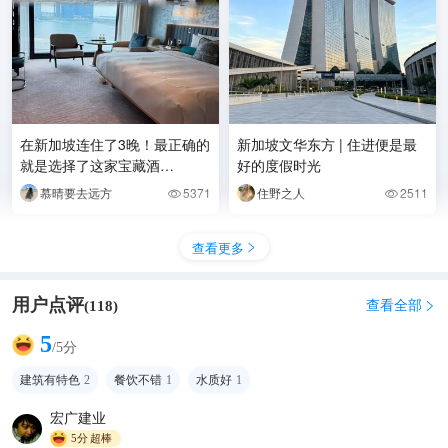
在新加坡连住了3晚！最正确的
新加坡文华东方 | 住进便是最
就是选择了这家宝藏酒
好的度假时光
店！！！
慕晴要去远方
5371
住野之人
2511


查看更多

用户点评
查看全部
(
118
)

5
/5分
建筑有特色
2
餐饮不错
1
水质好
1
宏广建业
5分
超棒