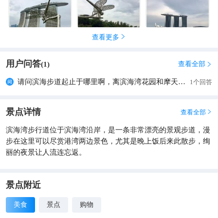
查看更多

用户问答
查看全部
(
1
)

请问滨海步道起止于哪里啊，离滨海湾花园和摩天轮哪个更近啊
1个回答
景点详情
查看全部

滨海湾步行道位于滨海湾沿岸，是一条非常漂亮的景观步道，漫
步在这里可以尽赏港湾两边景色，尤其是晚上饭后来此散步，绚
丽的夜景让人流连忘返。
景点附近
美食
景点
购物