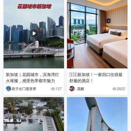
新加坡｜花园城市，滨海湾灯
🇸🇬新加坡！一家四口住得最
火璀璨，感受热带都市魅力
舒服的酒店！
燕子出门逛世界
137
- 莫醒
2822

