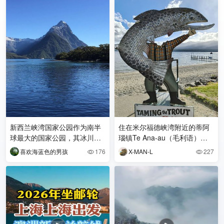
新西兰峡湾国家公园作为南半
住在米尔福德峡湾附近的蒂阿
球最大的国家公园，其冰川雕
瑙镇Te Ana-au（毛利语）感
琢的峡湾、温带雨林、瀑布群
受
喜欢海蓝色的男孩
176
X-MAN-L
227


及珍稀野生动物，成为全