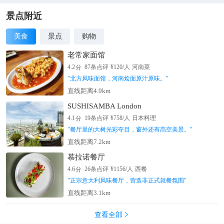
世界遗产保护地区，被称为蒂瓦希普纳默——意为“绿宝石之
地”。峡湾国家公园三分之二的地区都覆盖着原始的山毛榉和罗
景点附近
汉松森林。长达500公里的四通八达的步行道使游客可以欣赏到
美食
景点
购物
有着山峰、高山湖泊、布满苔藓的山谷的原始世界。2.中土世界
的取景地峡湾国家公园在电影《霍比特人》和《指环王》三部曲
老常家面馆
中都有出境。《霍比特人：意外之旅》中众人跳上鹰背，逃出险
分
4.2
87
条点评
¥
120
/人
河南菜
境场景的拍摄地就在这里。你可以通过直升飞机观光或轮船巡游
"
北方风味面馆，河南烩面原汁原味。
"
的方式领略雄浑的峡湾与壮观的瀑布。
直线距离4.9km
SUSHISAMBA London
分
4.1
19
条点评
¥
758
/人
日本料理
"
餐厅里的大树光彩夺目，窗外还有高空美景。
"
直线距离7.2km
慕拉诺餐厅
分
4.6
26
条点评
¥
1156
/人
西餐
"
正宗意大利风味餐厅，营造非正式就餐氛围
"
直线距离3.1km
查看全部
