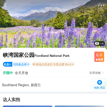


1/0
峡湾国家公园
6.0
Fiordland National Park
热度

4.8
105
条点评
南地大区必打卡景点榜 No.4
分


开园中
全天开放
实用攻略

Southland Region, 新西兰
地图·周边
达人实拍