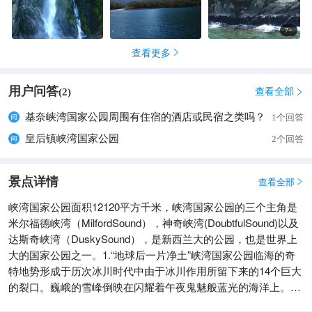
7
+
查看更多

用户问答
查看全部
(
2
)

基奈峡湾国家公园周围有住宿的酒店或民宿之类吗？
1个回答
皇后镇峡湾国家公园
2个回答
景点详情
查看全部

峡湾国家公园面积12120平方千米，峡湾国家公园的三个主角是
米尔福德峡湾（MilfordSound），神奇峡湾(DoubtfulSound)以及
达斯奇峡湾（DuskySound），是新西兰大的公园，也是世界上
大的国家公园之一。1.“地球后一片净土”峡湾国家公园临海的奇
特地势形成于历次冰川时代中由于冰川作用所留下来的14个巨大
的裂口。巍峨的雪峰倒映在闪耀着午夜鬼魅般蓝光的海洋上。海
洋一直延伸至公园茂密的森林深处。1990年，峡湾被列为联合国