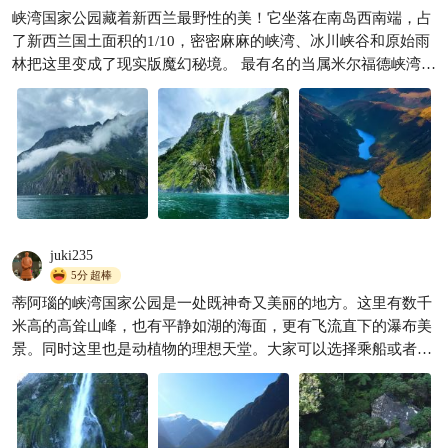
峡湾国家公园藏着新西兰最野性的美！它坐落在南岛西南端，占
新西兰14日深度游 玩转南半球
了新西兰国土面积的1/10，密密麻麻的峡湾、冰川峡谷和原始雨
秘境🌍✨
林把这里变成了现实版魔幻秘境。 最有名的当属米尔福德峡湾。
云游四方到处走
227

公园还有超多宝藏：比如神奇湾，比米尔福德更原始，坐船时能
看到海豚跃出水面。公园里还有徒步路线，像“米尔福德步道”被
称为“世界最佳徒步路线”之一，沿途能撞见冰川湖泊和瀑布。 这
里全年多雨，云雾常常挂在山腰，山崖上的瀑布像银链一样垂进
深蓝色的峡湾，海豹、海鸟随处可见，连空气都带着草木和水汽
的清新。如果想感受新西兰最极致的自然力量，来这儿准没错～
juki235
5分
超棒
蒂阿瑙的峡湾国家公园是一处既神奇又美丽的地方。这里有数千
米高的高耸山峰，也有平静如湖的海面，更有飞流直下的瀑布美
景。同时这里也是动植物的理想天堂。大家可以选择乘船或者是
徒步游览峡湾国家公园，每一种都有不同的收获，值得好好体验
一下。