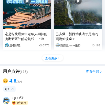
这是备受退休中老年人期待的
已夯爆！新西兰峡湾才是南岛
澳洲新西兰邮轮航线，上海集
顶流仙境😭✨
合出发！
道桐邮轮
5776
新西兰lume旅行
163


查看更多

用户点评
查看全部
(
105
)

4.8
/5分
好评
20
iQOO🐮
5分
超棒