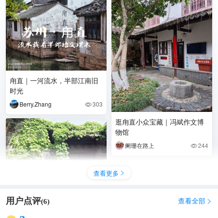
甪直｜一河流水，半部江南旧
时光
Berry.Zhang
303

逛甪直小众宝藏｜冯斌作文博
物馆
阑珊在路上
244

查看更多

用户点评
查看全部
(
6
)

这里有家作文博物馆
ma****ly
3538
