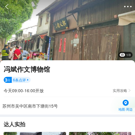


1/0
冯斌作文博物馆
3
6
条点评
分

今天09:00-16:00开放
实用攻略

苏州市吴中区南市下塘街15号
地图·周边
达人实拍