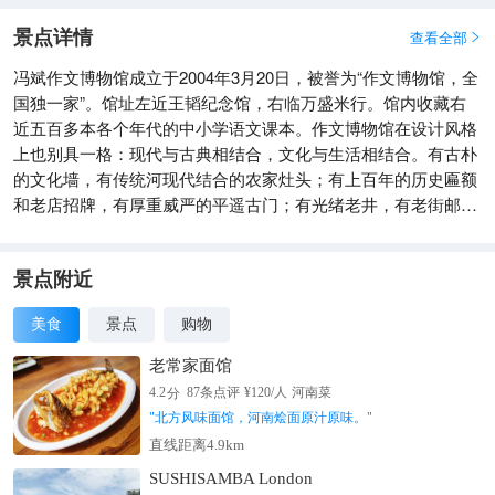
景点详情
查看全部

冯斌作文博物馆成立于2004年3月20日，被誉为“作文博物馆，全
国独一家”。馆址左近王韬纪念馆，右临万盛米行。馆内收藏右
近五百多本各个年代的中小学语文课本。作文博物馆在设计风格
上也别具一格：现代与古典相结合，文化与生活相结合。有古朴
的文化墙，有传统河现代结合的农家灶头；有上百年的历史匾额
和老店招牌，有厚重威严的平遥古门；有光绪老井，有老街邮
筒……
景点附近
美食
景点
购物
老常家面馆
分
4.2
87
条点评
¥
120
/人
河南菜
"
北方风味面馆，河南烩面原汁原味。
"
直线距离4.9km
SUSHISAMBA London