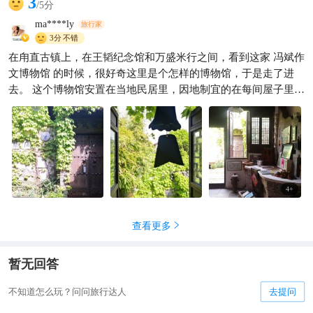
3
/5分
ma****ly
旅行家
3分
不错
在甪直古镇上，在王韬纪念馆和万盛米行之间，看到这家 冯斌作
文博物馆 的时候，很好奇这里是个怎样的博物馆，于是走了进
去。 这个博物馆安置在当地民居里，因地制宜的在每间屋子里都
安放了展品。一层以图片和实物展示为主，展出了很多不同年代
的毕业照和小学课本，据说一共有五百多件。博物馆还收藏有叶
圣陶先生民国时期著作四十五种，仅《倪焕之》各类版本就达十
六种之多。 二楼则被布置成了很多间很有年代感的课堂的样子。
起初我把这里当做一个很适合拍照的地方，但在参观过王韬及叶
圣陶纪念馆过后，突然理解了这间博物馆创办人冯斌老师，对于
4
+
文化，对于曾经造访过甪直的文人的尊敬和瞻仰。 来甪直旅游
时，不妨造访一下这别具一格的冯斌作文博物馆。
查看更多

暂无回答
不知道怎么玩？问问旅行达人
去提问