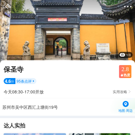


1/0
保圣寺
2.8
热度

4.6
95
条点评
分

今天08:30-17:00开放
实用攻略

苏州市吴中区西汇上塘街19号
地图·周边
达人实拍