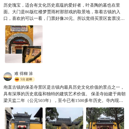
是如果你认真拍照的话，确实
历史瑰宝，适合有文化历史底蕴的爱好者，叶圣陶的墓也在里
Hitomin
146

可以拍一下午。
面。大门是86版红楼梦贾雨村那部戏的取景地，靠着古镇的入
口，喜欢的可以一看，门票好像20元。所以觉得买景区套票没有
必要，喜欢的景点选择着进，基本都是10-20元。
难 得糊 涂
5分
超棒
甪直古镇的保圣寺景区是古镇内最具历史文化价值的景点之一，
具有深厚的历史底蕴和独特的建筑艺术价值。 保圣寺始建于南朝
梁天监二年（公元503年），至今已有1500多年历史。寺内现存
建筑包括二山门、天王殿、古物馆等，其中古物馆内的九尊塑壁
罗汉相传为唐代塑圣杨惠之的作品，是全国首批重点文物保护单
位之一。 千年古银杏：寺内有三株千年银杏树，树龄均在1500
年以上，被誉为“世纪之树”，是保圣寺的历史见证。 古物三宝：