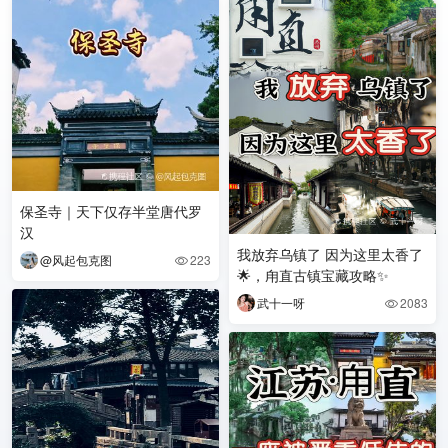
保圣寺｜天下仅存半堂唐代罗
汉
我放弃乌镇了 因为这里太香了
@风起包克图
223

🌟，甪直古镇宝藏攻略✨
武十一呀
2083
