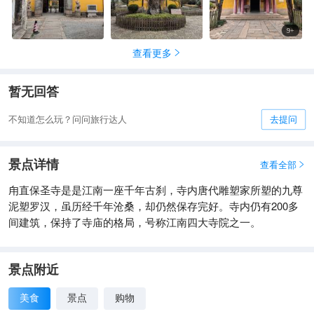
寺内保存有唐经幢、大铁钟和幡杆夹石，这三件古物被称为保圣
寺的“三宝”。 塑壁罗汉：古物馆内的九尊罗汉塑像虽仅存一半且
9
+
有残缺，但仍是古典艺术上的瑰宝。 门票价格：保圣寺门票包含
查看更多

在甪直古镇景点联票内，联票价格为52元/人，网上预订有优惠
价45元。单购保圣寺门票为15元/人。 开放时间：8:00-17:00。
暂无回答
地址：苏州市吴中区甪直古镇西市保圣寺。
不知道怎么玩？问问旅行达人
去提问
景点详情
查看全部

甪直保圣寺是是江南一座千年古刹，寺内唐代雕塑家所塑的九尊
泥塑罗汉，虽历经千年沧桑，却仍然保存完好。寺内仍有200多
间建筑，保持了寺庙的格局，号称江南四大寺院之一。
景点附近
美食
景点
购物