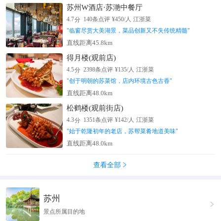
苏州W酒店·苏滟中餐厅
分
4.7
140
条点评
¥
450
/人
江浙菜
"
临窗尽赏大美湖景，菜品创新又不失传统精髓
"
直线距离45.8km
得月楼(观前店)
分
4.5
2398
条点评
¥
135
/人
江浙菜
"
创于明朝的苏菜馆，店内环境古色古香
"
直线距离48.0km
松鹤楼(观前街店)
分
4.3
1351
条点评
¥
142
/人
江浙菜
"
始于乾隆初年的老店，苏帮菜肴地道美味
"
直线距离48.0km
查看全部

苏州

景点所属目的地