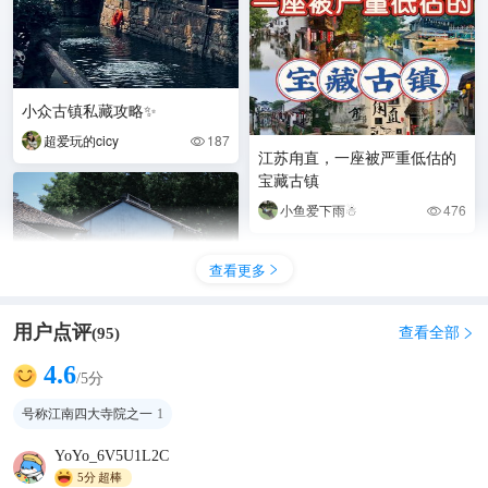
小众古镇私藏攻略✨
超爱玩的cicy
187

江苏甪直，一座被严重低估的
宝藏古镇
小鱼爱下雨☃
476

查看更多

用户点评
查看全部
(
95
)

4.6
/5分
号称江南四大寺院之一
1
甪直古镇 整个古镇其实不大，
YoYo_6V5U1L2C
一两个小时就足够逛完了，但
5分
超棒