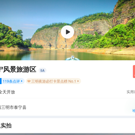
宁风景旅游区
5
A
119
条点评
三明夜游必打卡景点榜 No.1
分


全天开放
实用
省三明市泰宁县
人实拍