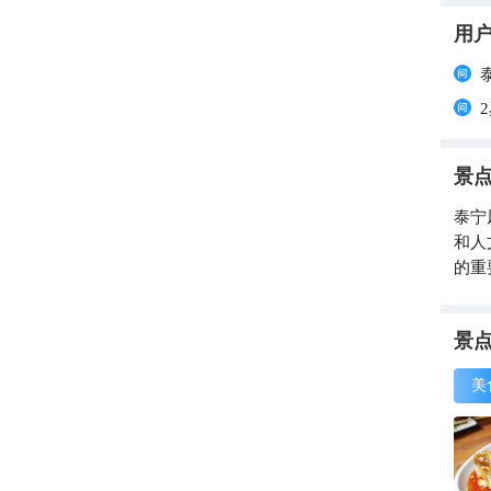
用
景
泰宁
和人
的重
景
美