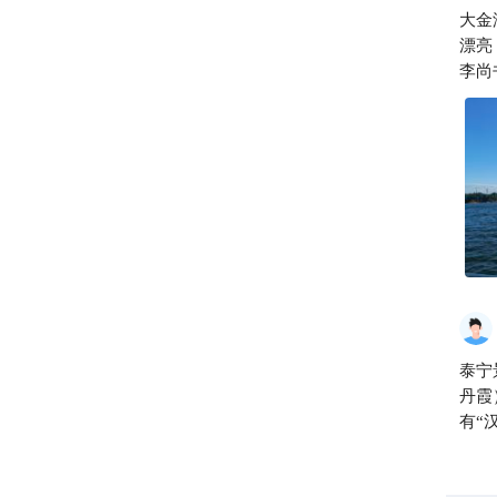
大金
漂亮
李尚
人回
金湖
亮，
尚书
回味
泰宁
丹霞
有“