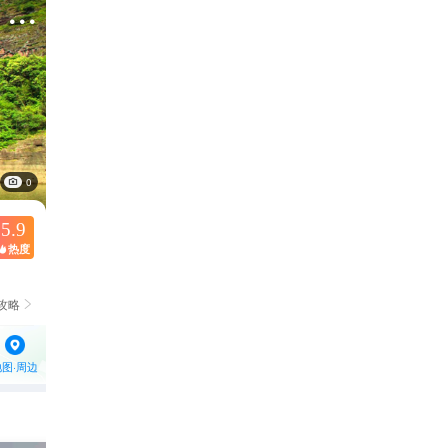

0
5.9
热度

攻略

地图·周边