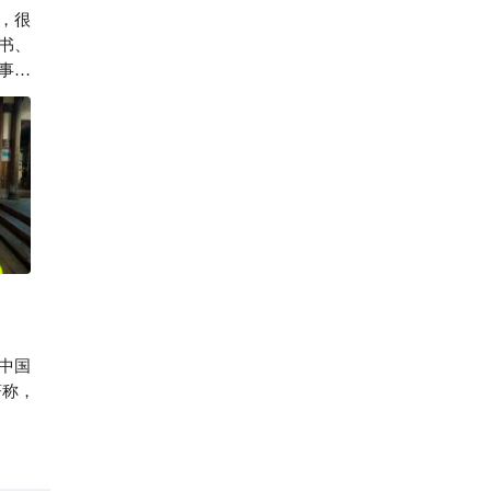
，很
诗诗游天下
书、
事让
。大
很漂
、李
让人
中国
著称，