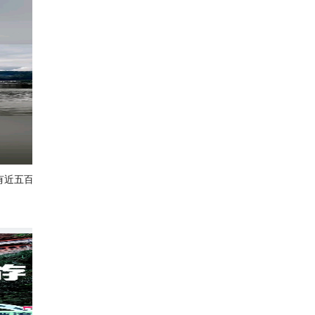
有近五百平方公里之大，以
三明大金湖｜水上丹霞，悬崖上的甘露岩寺
西柚的西瓜
318
