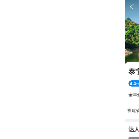

泰
4.4
全年
福建
达