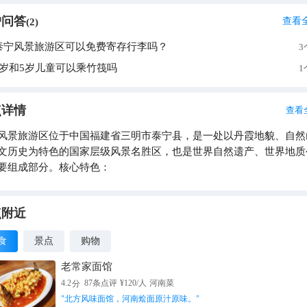
户问答
查看
(
2
)
泰宁风景旅游区可以免费寄存行李吗？
3
2岁和5岁儿童可以乘竹筏吗
1
点详情
查看
风景旅游区位于中国福建省三明市泰宁县，是一处以丹霞地貌、自然
文历史为特色的国家层级风景名胜区，也是世界自然遗产、世界地质
要组成部分。核心特色：
点附近
食
景点
购物
老常家面馆
分
4.2
87
条点评
¥
120
/人
河南菜
"
北方风味面馆，河南烩面原汁原味。
"