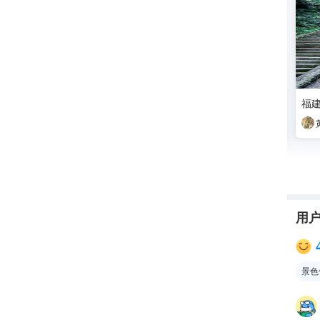
福
用
景色