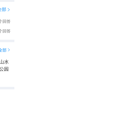
全部

个回答
个回答
全部

山水
公园
九龙潭
5.8
分

4.5
624
条点评
清凉漂流
三明亲子景点榜 No.1