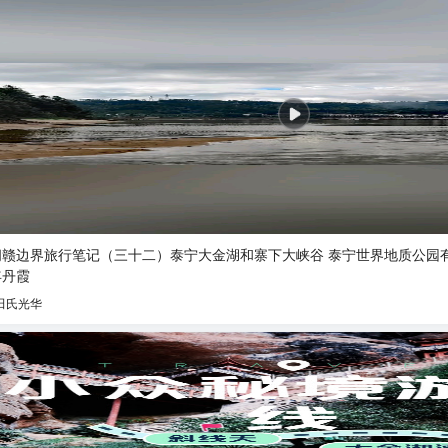
闽赣边界旅行笔记（三十二）泰宁大金湖和寨下大峡谷 泰宁世界地质公园
年丹霞
田氏光华