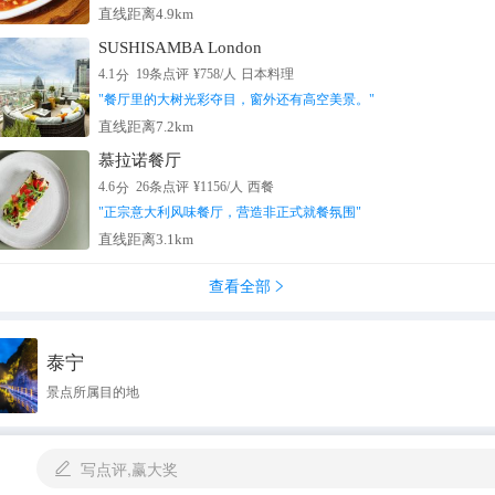
直线距离4.9km
SUSHISAMBA London
分
4.1
19
条点评
¥
758
/人
日本料理
"
餐厅里的大树光彩夺目，窗外还有高空美景。
"
直线距离7.2km
慕拉诺餐厅
分
4.6
26
条点评
¥
1156
/人
西餐
"
正宗意大利风味餐厅，营造非正式就餐氛围
"
直线距离3.1km
查看全部

泰宁
景点所属目的地
写点评,赢大奖
