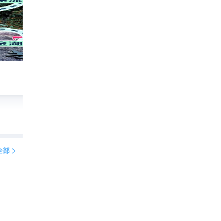
福建泰宁行8
冯赣勇
298

全部

乘船探秘水上画卷🛶