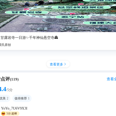
建甘露岩寺一日游✨千年神仙悬空寺🏯
黄氏原创
查看更多

户点评
查看
(
119
)
4.4
/5分
优美
2
值得推荐
1
YoYo_7U6V9X3I
5分
超棒