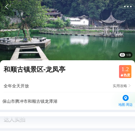


1/0
和顺古镇景区-龙凤亭
1.2
热度

全年全天开放
实用攻略

保山市腾冲市和顺古镇龙潭湖
地图·周边
达人实拍