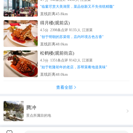
"
临窗尽赏大美湖景，菜品创新又不失传统精髓
"
直线距离45.8km
得月楼(观前店)
分
4.5
2398
条点评
¥
135
/人
江浙菜
"
创于明朝的苏菜馆，店内环境古色古香
"
直线距离48.0km
松鹤楼(观前街店)
分
4.3
1351
条点评
¥
142
/人
江浙菜
"
始于乾隆初年的老店，苏帮菜肴地道美味
"
直线距离48.0km
查看全部

腾冲

景点所属目的地
