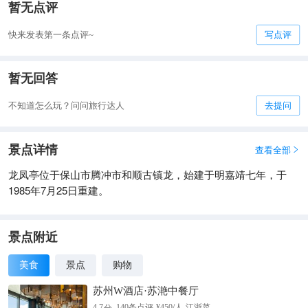
暂无点评
快来发表第一条点评~
写点评
暂无回答
不知道怎么玩？问问旅行达人
去提问
景点详情
查看全部

龙凤亭位于保山市腾冲市和顺古镇龙，始建于明嘉靖七年，于
1985年7月25日重建。
景点附近
美食
景点
购物
苏州W酒店·苏滟中餐厅
分
4.7
140
条点评
¥
450
/人
江浙菜