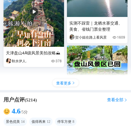
实测不踩雷｜龙栖水寨交通、
美食、省钱门票全整理
贺小姐在路上看风景
1609

天津盘山4A级风景美拍攻略⛰️
秋水伊人.
378

查看更多

用户点评
查看全部
(
5214
)

4.6
/5分
盘山风景区已回我的消费观崩
景色优美
14
值得再来
12
停车方便
8
了😰😰听劝姐妹们