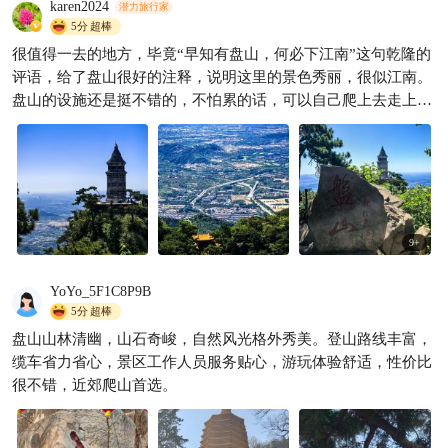
karen2024
潜力旅行家
洋洋带你看世界～～
1.1w

5分
超棒
很值得一去的地方，毕竟“早知有盘山，何必下江南”这句乾隆的
评语，给了盘山很好的注释，说明这里的景色秀丽，很似江南。
盘山的设施还是挺不错的，不怕累的话，可以自己爬上去走上千
的台阶。对于怕累不想费腿的人来说，有三条缆车线路可选，全
程即可登顶看秀丽景色亦可轻轻松松。
9
+
YoYo_5F1C8P9B
5分
超棒
盘山山林清幽，山石奇峻，自然风光格外秀美。登山路线丰富，
缆车省力省心，景区工作人员服务贴心，游玩体验舒适，性价比
很不错，近郊爬山首选。