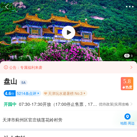


0
公告：
专属福利来袭


盘山
5.8
5
A
热度

4.6
5214
条点评
天津玩水避暑榜 No.3
分


开园中
07:30-17:30开放（17:00停止售票，17:00停止入园）
优待政策|实用攻略

天津市蓟州区官庄镇莲花岭村旁
地图·周边