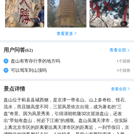
4
+
查看更多

用户问答
查看全部
(
62
)

盘山有寄存行李的地方吗
1个回答
可以驾车到山顶吗
5个回答
景点详情
查看全部

盘山位于蓟县县城西侧，是京津一带名山。山上多奇松、怪石、
流水，而且随高度不同，三层风景依次出现，成为著名的“三
盘”奇景。因为风景秀美，引得清朝乾隆32次巡游盘山，还发
出“早知有盘山，何必下江南”的感慨。盘山虽属天津市，但实际
上离北京市区的距离要比离天津市区的距离近，一到节假日，京
津附近的游客都赶去玩，人比较多。其前山有两段索道：入胜索