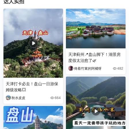
达人实拍
天津蓟州📍盘山脚下！湖景房
度假太治愈了🌿
倚着竹篱的阿橘呀
482

天津打卡必去！盘山一日游保
姆级攻略💥
秋水皮皮
664
