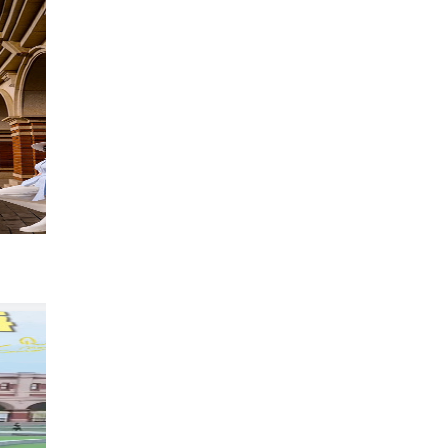
被天津景点排行榜狠狠种草了.......新手快看
1w
星星圆的日记
