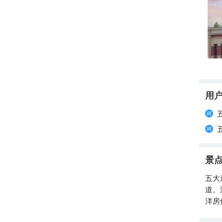
五大
巴菜
品尝
道不
的文
用
景
五大
道。
洋房