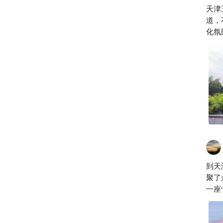
天津
道，
化氛
值已
到天
聚了
一座“万国建筑
一丝
响，