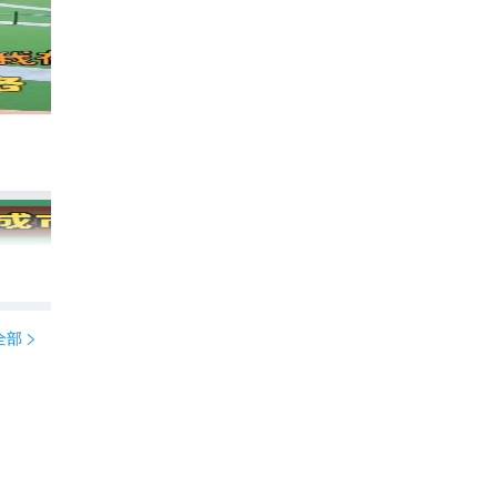
天津最漂亮的一座酒店🏨
2755
累累宝藏打卡地

全部
