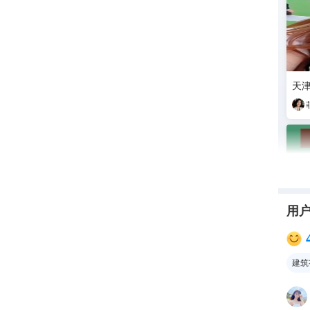
天
用
建筑
暑