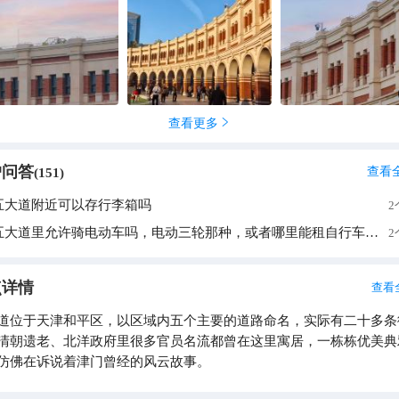
道的美食也令人回味无穷。街边的小店散发着诱人的香气，煎饼果子
等天津特色小吃让人垂涎欲滴。坐在露天的咖啡馆，点一杯香浓的咖
着美味的小吃，欣赏着眼前的美景，感受着这座城市的悠闲与宁静。 五
仅是一处旅游胜地，更是一段历史的见证。在这里，可以感受到天津
化魅力，让人心生向往，久久不愿离去。
查看更多

户问答
查看
(
151
)
五大道附近可以存行李箱吗
2
五大道里允许骑电动车吗，电动三轮那种，或者哪里能租自行车，能带人的那种
2
点详情
查看
道位于天津和平区，以区域内五个主要的道路命名，实际有二十多条
清朝遗老、北洋政府里很多官员名流都曾在这里寓居，一栋栋优美典
仿佛在诉说着津门曾经的风云故事。