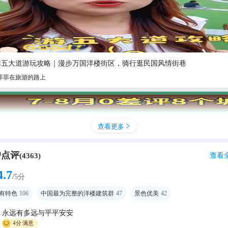
津五大道游玩攻略｜漫步万国洋楼街区，骑行逛民国风情街巷
菲菲在旅游的路上
查看更多

户点评
查看
(
4363
)
4.7
/5分
有特色
106
中国最为完整的洋楼建筑群
47
景色优美
42
永远有多远与平平安安
假0差评！8个清凉宝地，避暑不踩雷
4分
满意