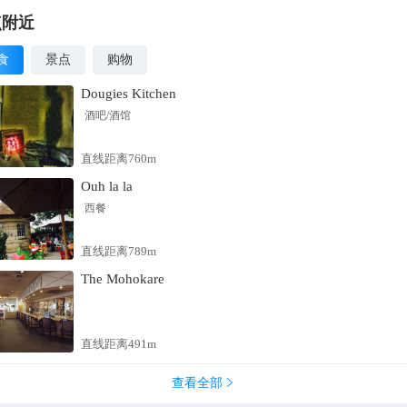
点附近
食
景点
购物
Dougies Kitchen
酒吧/酒馆
直线距离760m
Ouh la la
西餐
直线距离789m
The Mohokare
直线距离491m
查看全部
