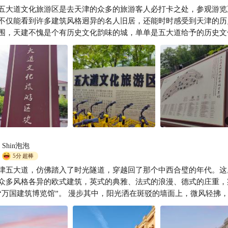
五大道文化旅游区是去天津的众多的旅游客人必打卡之处，参观游览
微微微微微微一笑
不仅能看到许多建筑风格迥异的名人旧居，还能时时感受到天津的历
围，天建不愧是个有历史文化韵味的城，单单是五大道给予的历史文
经远超很多地方了。
Shin泡泡
5分
超棒
津五大道，仿佛踏入了时光隧道，穿越回了那个中西合璧的年代。这
众多风格各异的欧式建筑，英式的典雅、法式的浪漫、德式的庄重，
博览馆”。 漫步其中，阳光洒在斑驳的墙面上，微风轻拂，带来
惬意。租一辆马车，沿着街道缓缓前行，车轮碾过石板路，发出清脆
听着车夫讲述着每一栋建筑背后的故事，让人不禁沉醉其中。 除了建筑，