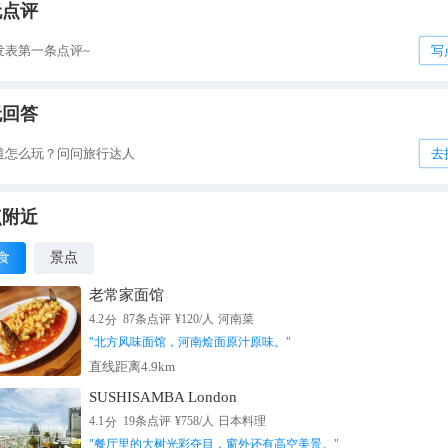
无点评
发表第一条点评~
写
无回答
道怎么玩？问问旅行达人
去
点附近
食
景点
老常家面馆
分
4.2
87
条点评
¥
120
/人
河南菜
"
北方风味面馆，河南烩面原汁原味。
"
直线距离4.9km
SUSHISAMBA London
分
4.1
19
条点评
¥
758
/人
日本料理
"
餐厅里的大树光彩夺目，窗外还有高空美景。
"