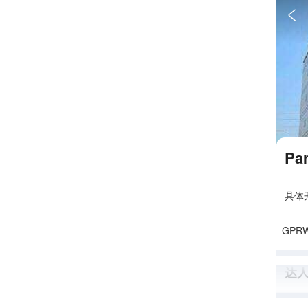

Pa
具体
GPRW+
达