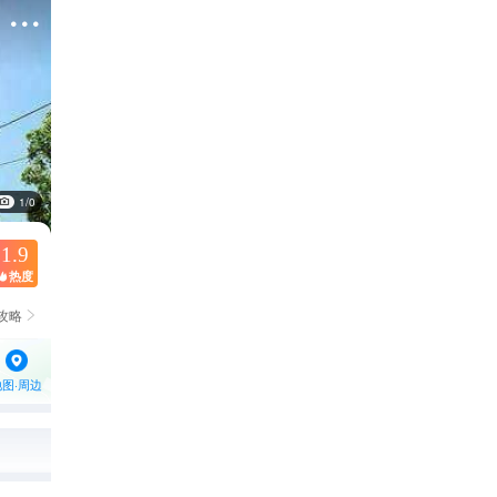

1/0
1.9
热度

攻略

地图·周边