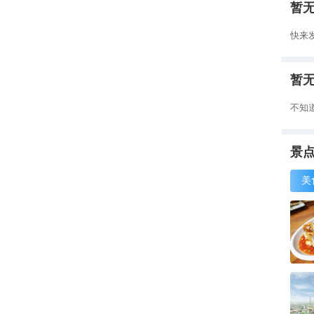
暂
快来
暂
不知
景
美