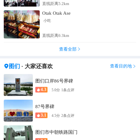
直线距离5.2km
Otak Otak Ase
小吃
直线距离6.3km
查看全部

图们
· 大家还喜欢

查看目的地

图们口岸86号界碑
4.3

5.0
分
1
条点评
87号界碑
3.1

4.5
分
2
条点评
图们市中朝铁路国门