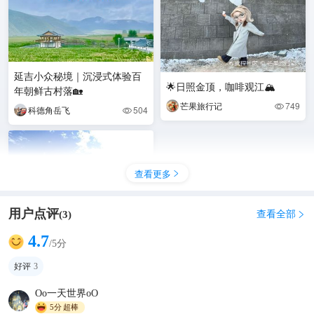
延吉小众秘境｜沉浸式体验百
🌟日照金顶，咖啡观江🏔️
年朝鲜古村落🏡
芒果旅行记
749

科德角岳飞
504

查看更多

用户点评
查看全部
(
3
)

4.7
/5分
国庆去吉林延边！图们广场藏
着中俄朝三国同框的神仙视角
好评
3
📸 国庆不想扎进人挤人的网红
观•大千世界
219

Oo一天世界oO
堆？那你一定要锁
5分
超棒