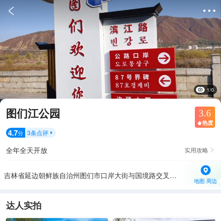


1/0
图们江公园
3.6
热度

4.7
3
条点评
分

全年全天开放
实用攻略

吉林省延边朝鲜族自治州图们市口岸大街与国境路交叉口东北150米
地图·周边
达人实拍