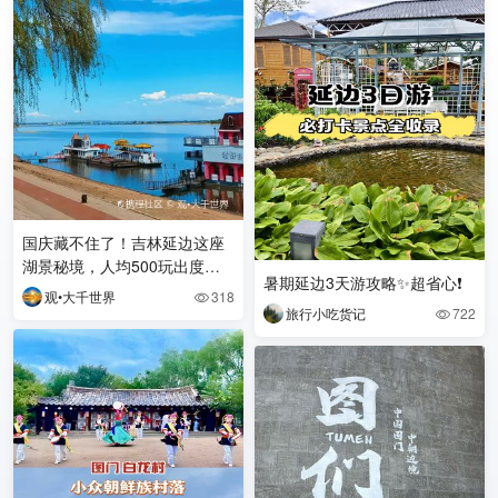
国庆藏不住了！吉林延边这座
湖景秘境，人均500玩出度假
暑期延边3天游攻略✨超省心❗
感✨ 国庆不想挤断桥、排长
观•大千世界
318

队？那你一定要锁
旅行小吃货记
722
