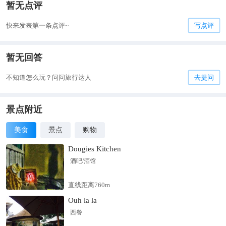
暂无点评
快来发表第一条点评~
写点评
暂无回答
不知道怎么玩？问问旅行达人
去提问
景点附近
美食
景点
购物
Dougies Kitchen
酒吧/酒馆
直线距离760m
Ouh la la
西餐