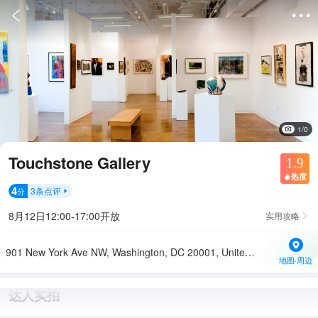


1/0
Touchstone Gallery
1.9
热度

4
3
条点评
分

8月12日12:00-17:00开放
实用攻略

901 New York Ave NW, Washington, DC 20001, United States
地图·周边
达人实拍