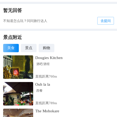
暂无回答
不知道怎么玩？问问旅行达人
去提问
景点附近
美食
景点
购物
Dougies Kitchen
酒吧/酒馆
直线距离760m
Ouh la la
西餐
直线距离789m
The Mohokare