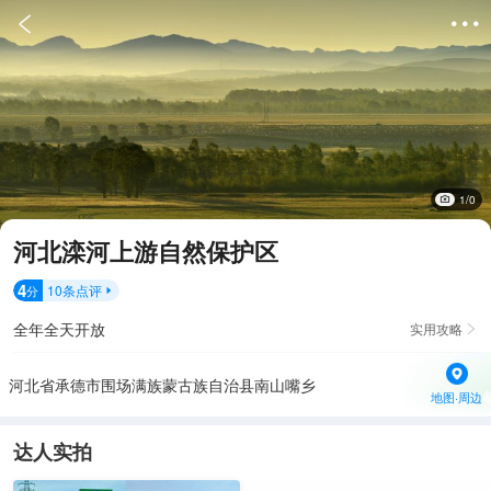


1/0
河北滦河上游自然保护区
4
10
条点评
分

全年全天开放
实用攻略

河北省承德市围场满族蒙古族自治县南山嘴乡
地图·周边
达人实拍