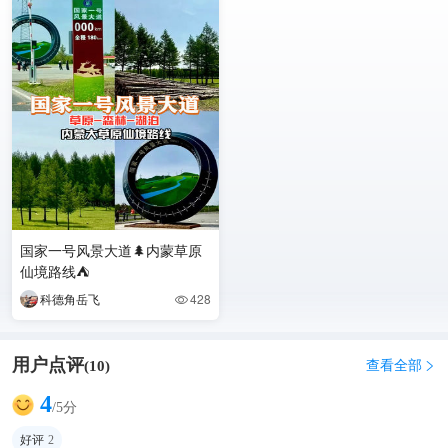
国家一号风景大道🌲内蒙草原
仙境路线⛺️
科德角岳飞
428

用户点评
查看全部
(
10
)

4
/5分
好评
2