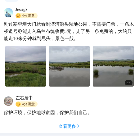
Jessigz
4分
满意
刚过塞罕坝大门就看到滦河源头湿地公园，不需要门票，一条木
栈道号称能走入乌兰布统收费5元，走了另一条免费的，大约只
能走10来分钟就到尽头，景色一般。
4
+
左右居中
4分
满意
保护环境，保护地球家园，保护我们自己。
查看更多
