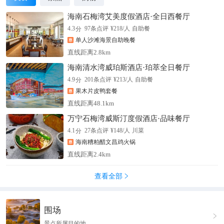
海南石梅湾艾美度假酒店·全日西餐厅
分
4.3
97
条点评
¥
218
/人
自助餐
单人沙滩海景自助晚餐
直线距离2.8km
海南清水湾威珀斯酒店·珀萃全日餐厅
分
4.9
201
条点评
¥
213
/人
自助餐
果木片皮鸭套餐
直线距离48.1km
万宁石梅湾威斯汀度假酒店·品味餐厅
分
4.1
27
条点评
¥
148
/人
川菜
海南糟粕醋文昌鸡火锅
直线距离2.4km
查看全部

围场

景点所属目的地