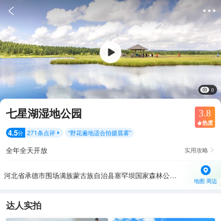


0
七星湖湿地公园
3.8
热度

4.5
271
条点评
“
野花遍地适合拍摄晨雾
”
分

全年全天开放
实用攻略

河北省承德市围场满族蒙古族自治县塞罕坝国家森林公园内
地图·周边
达人实拍