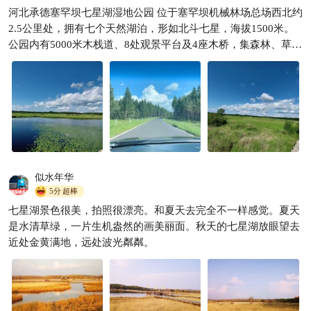
塞罕坝｜北方绿色明珠，林海
河北承德塞罕坝七星湖湿地公园 位于塞罕坝机械林场总场西北约
草原治愈之旅✨
2.5公里处，拥有七个天然湖泊，形如北斗七星，海拔1500米。
智行路人
1471
公园内有5000米木栈道、8处观景平台及4座木桥，集森林、草

原、沼泽等多种生态景观于一体。
似水年华
5分
超棒
七星湖景色很美，拍照很漂亮。和夏天去完全不一样感觉。夏天
是水清草绿，一片生机盎然的画美丽面。秋天的七星湖放眼望去
近处金黄满地，远处波光粼粼。