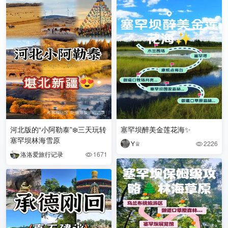
河北版的“小阿勒泰”❄️三天玩转
塞罕坝醉美金莲花海✨
塞罕坝林海雪原
Y♕
2226

洛洛爱旅行记录
1671
