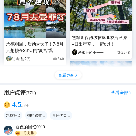
塞罕坝保姆级攻略🌲林海草原
承德刚回，后劲太大了！7-8月
+日出星空，一键get！
只想赖在23℃的“夏宫”🥶
爱旅行的小一一
2648

边走边拾光
840

查看更多

用户点评
查看全部
(
271
)

4.5
/5分
水质好
2
拍照很赞
1
景色优美
1
褪色的回忆0919
5分
超棒