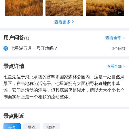
8
+
查看更多

用户问答
查看全部
(
1
)

七星湖五月一号开放吗？
2个回答
景点详情
查看全部

七星湖位于河北承德的塞罕坝国家森林公园内，这是一处自然风
景区，在当地称为活泡子。七星湖拥有大面积野花遍地的水草
滩，它们是活动的浮层，但其底层仍是湖水，所以大大小小七个
湖面实际上是一个相联的流动整体。
景点附近
美食
景点
购物