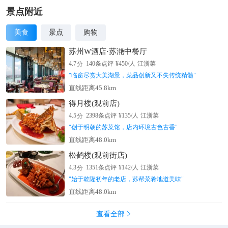
景点附近
美食
景点
购物
苏州W酒店·苏滟中餐厅
分
4.7
140
条点评
¥
450
/人
江浙菜
"
临窗尽赏大美湖景，菜品创新又不失传统精髓
"
直线距离45.8km
得月楼(观前店)
分
4.5
2398
条点评
¥
135
/人
江浙菜
"
创于明朝的苏菜馆，店内环境古色古香
"
直线距离48.0km
松鹤楼(观前街店)
分
4.3
1351
条点评
¥
142
/人
江浙菜
"
始于乾隆初年的老店，苏帮菜肴地道美味
"
直线距离48.0km
查看全部
