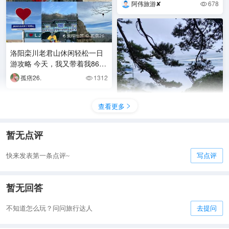
略 建议点赞收藏
阿伟旅游✘
678

洛阳栾川老君山休闲轻松一日
游攻略 今天，我又带着我86岁
的爷爷奶奶出发了 我们是自驾
孤痞26.
1312

到老君山，在栾川
查看更多

幸亏李白没看见，不然语文书
得厚好几倍！ 🌄探索老君山金
顶，感受千年古韵与壮丽山景
小锦li
902

暂无点评
的完美融合！这个超
快来发表第一条点评~
写点评
暂无回答
不知道怎么玩？问问旅行达人
去提问