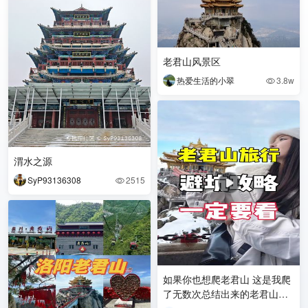
老君山风景区
热爱生活的小翠
3.8w

渭水之源
SyP93136308
2515

如果你也想爬老君山 这是我爬
了无数次总结出来的老君山攻