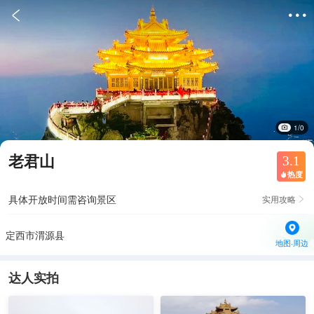


1/0
老君山
3.1
热度

具体开放时间需咨询景区
实用攻略

定西市渭源县
地图·周边
达人实拍