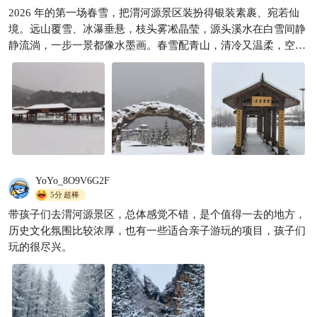
2026 年的第一场春雪，把渭河源景区装扮得银装素裹、宛若仙
境。远山覆雪、冰瀑垂悬，枝头雾凇晶莹，源头溪水在白雪间静
静流淌，一步一景都像水墨画。春雪配青山，清冷又温柔，空气
清新、人少景美，随手一拍都是大片，来一次就被深深治愈，性
价比远超预期！冬春季的门票也很合理，只需19.9即可一票畅
玩。
YoYo_8O9V6G2F
5分
超棒
带孩子们去渭河源景区，总体感觉不错，是个值得一去的地方，
历史文化氛围比较浓厚，也有一些适合亲子游玩的项目，孩子们
玩的很尽兴。