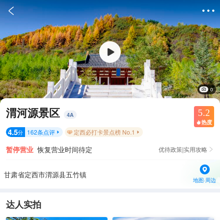


0
渭河源景区
5.2
4
A
热度

4.5
162
条点评
定西必打卡景点榜 No.1
分


暂停营业
恢复营业时间待定
优待政策|实用攻略

甘肃省定西市渭源县五竹镇
地图·周边
达人实拍