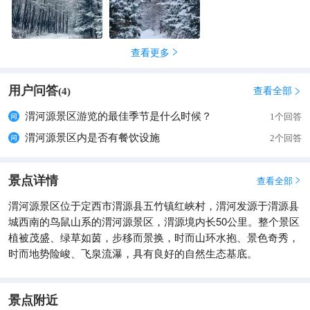
查看更多

用户问答
查看全部
(
4
)

渭河源景区游览的最佳季节是什么时候？
1个回答
渭河源景区内是否有餐饮设施
2个回答
景点详情
查看全部

渭河源景区位于定西市渭源县五竹镇红峡村，渭河发源于渭源县
城西南的鸟鼠山系的渭河源景区，渭源境内长50公里。整个景区
植被茂盛、绿草如茵，步移而景换，时而山环水抱、景色奇秀，
时而地势险峻、飞泉流瀑，具有良好的自然生态基底。
景点附近