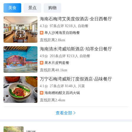
美食
景点
购物
海南石梅湾艾美度假酒店·全日西餐厅
分
4.3
97
条点评
¥
218
/人
自助餐
单人沙滩海景自助晚餐
直线距离2.8km
海南清水湾威珀斯酒店·珀萃全日餐厅
分
4.9
201
条点评
¥
213
/人
自助餐
果木片皮鸭套餐
直线距离48.1km
万宁石梅湾威斯汀度假酒店·品味餐厅
分
4.1
27
条点评
¥
148
/人
川菜
海南糟粕醋文昌鸡火锅
直线距离2.4km
查看全部
