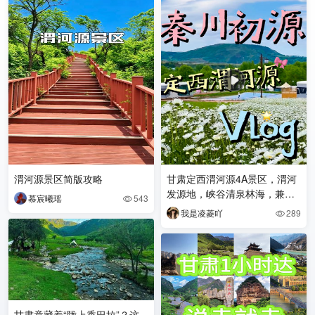
渭河源景区简版攻略
甘肃定西渭河源4A景区，渭河
发源地，峡谷清泉林海，兼具
慕宸曦瑶
543

大禹导渭人文与山野风光。 🚌
我是凌菱吖
289

附近地铁公交路线
甘肃竟藏着“陇上香巴拉”？这