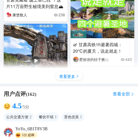
片11万亩野生秘境美到窒息🏔️
康堡散人
238

🌿 甘肃高铁1h避暑四城：
20℃的夏天，说走就走！
爱旅游的桔子酱🍊
443

查看更多

用户点评
查看全部
(
162
)

不赴远方，也见山河，渭河源
4.5
/5分
的美，藏在一溪一山间！#...
公共交通方便
2
餐饮不错
1
景色优美
1
এ᭄ꦿ衣者ོྂཾ࿆࿐
459

YoYo_6B1T8V3B
5分
超棒