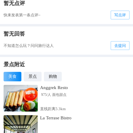
暂无点评
快来发表第一条点评~
写点评
暂无回答
不知道怎么玩？问问旅行达人
去提问
景点附近
美食
景点
购物
Anggrek Resto
¥
75
/人
面包甜点
直线距离5.3km
La Terrase Bistro