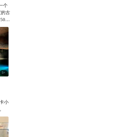
是一个
417

50公
，陈
爱女
喜欢
兰没有
订婚
卡开
5
+
盐，
真万
手中
 维
卡小
业地
。
入。
朝廷
益于机
企