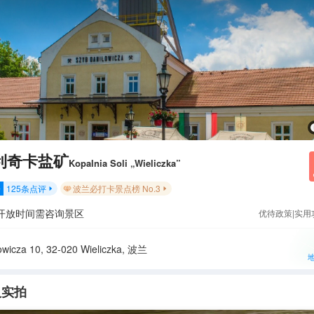
利奇卡盐矿
Kopalnia Soli „Wieliczka”
125
条点评
波兰必打卡景点榜 No.3
分


开放时间需咨询景区
优待政策|实用
owicza 10, 32-020 Wieliczka, 波兰
人实拍