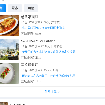
食
景点
购物
老常家面馆
分
4.2
87
条点评
¥
120
/人
河南菜
"
北方风味面馆，河南烩面原汁原味。
"
直线距离4.9km
SUSHISAMBA London
分
4.1
19
条点评
¥
758
/人
日本料理
"
餐厅里的大树光彩夺目，窗外还有高空美景。
"
直线距离7.2km
慕拉诺餐厅
分
4.6
26
条点评
¥
1156
/人
西餐
"
正宗意大利风味餐厅，营造非正式就餐氛围
"
直线距离3.1km
查看全部
