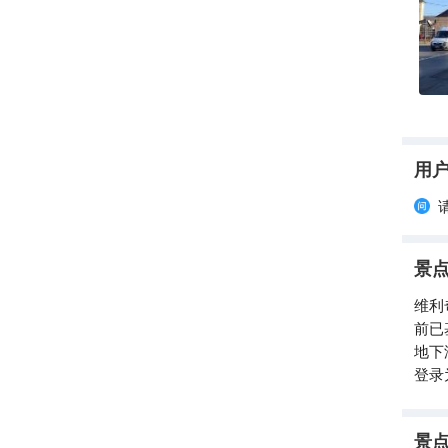
业。
足，
达30
专有权
这份
皇家
世纪，
用
盐矿
改变
景
维利
前已
地下
登录
景