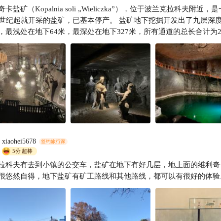
卡盐矿（Kopalnia soli „Wieliczka”），位于波兰克拉科夫附近，
大王大王 ong
纪起就开采的盐矿，已基本停产。 盐矿地下挖掘开发出了九层深度的古
，最浅处在地下64米，最深处在地下327米，所有通道的总长合计为2
盐矿中有房间、礼拜堂、盐雕和地下湖泊等，宛如一座地下城市。 在波
流传着有关金嘉公主的神话故事，盐矿也根据这个故事建造了神话厅
矿工向金嘉公主献盐的群雕。传说，很久以前，匈牙利一位国王将其
公主许配给波兰克拉科夫大公鲍莱斯瓦夫。操办嫁妆时，国王问女儿
，女儿回答说：“喜欢一座盐矿”。国王问：“为什么？”女儿答：“波
，盐矿会给波兰人带去幸福和安乐。”国王点头应允，公主当即摘下
抛向马拉穆累斯盐矿。金嘉公主同鲍莱斯瓦夫成婚后，派人去维利奇
盐，在人们的半信半疑中，奇迹发生了：人们在维利奇卡不仅掘出了
第一块岩盐中发现了公主抛进盐矿的戒指。马拉穆累斯的一座盐矿千
xiaohei5678
签约旅行家
伴随着金卡公主来到了波兰，波兰人不再担心没有盐的日子。正因为
5分
超棒
盐，在请客吃饭的时候波兰人可以自豪地说：“没有盐，就没有滋味”。
拉科夫有去到小镇的公交车，盐矿在地下有好几层，地上面的维利奇
卡岩盐矿具有巨大价值，一经发现即被波兰统治者垄断并赋予皇家产
很悠然自得，地下盐矿有矿工路线和其他路线，都可以有很好的体验
在波兰经济中起重要作用。在14世纪时，盐产出了国家超过30%的收
利用这些收入赏赐家眷、亲属以及其他各种贵族。盐矿的收入支撑了
其他国内重要人物，以及支付了保护商路的城堡。 十六世纪后，得
的发展，维利奇卡成为了一个现代化的公司，据说是波兰最早运营的