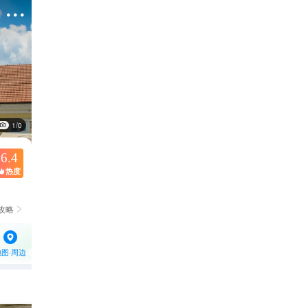

1/0
6.4
热度

攻略

地图·周边