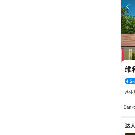

维
4.5
具体
Danił
达