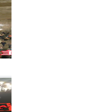
波兰包车游太绝了🚗 错过会哭❗
187
_DJVB****ji9r7w
