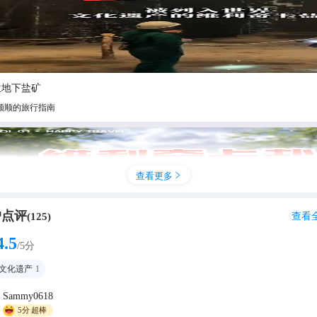
兰地下盐矿
顺顺的旅行指南
查看更多

户点评
查看
(
125
)
4.5
/5分
文化遗产
1
Sammy0618
9 年盐矿#波兰#🇵🇱 #地下盐矿探秘#盐矿奇遇记
5分
超棒