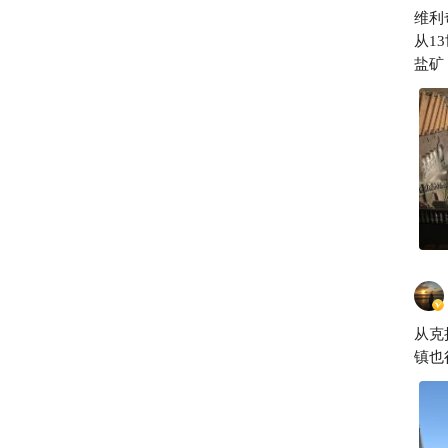
维利奇
从13世
盐矿
里。
兰，
列着
金嘉
什么
盐矿
戒指
矿取
还在
确地
有了
从克
利奇
镇也
位，
君主
以及
械化