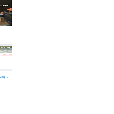
暑假欧洲连游❗亲测超适合出发🏞✨
187
江湖游侠情

全部
