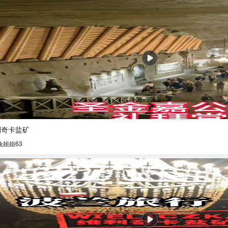
利奇卡盐矿
兔姐姐63