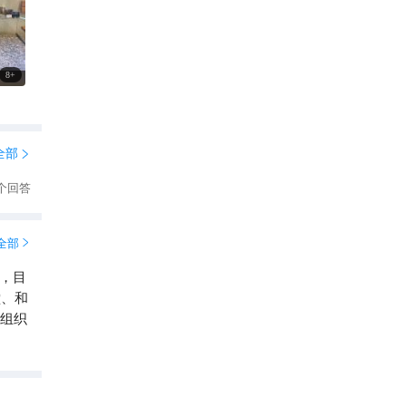
到满
经到
盐矿的
法令。
8
+
成立
在16
有所
全部

个回答
全部

，目
堂、和
文组织