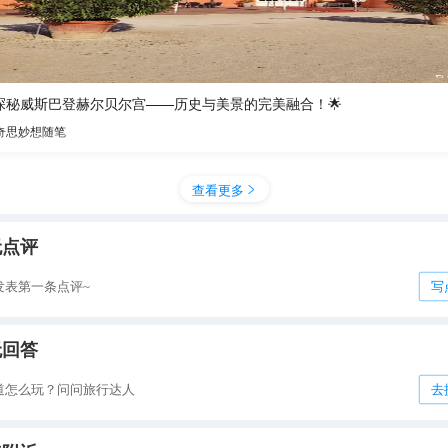
 探秘威斯巴登赫尔贝尔宫——历史与美景的完美融合！🌟
奇思妙想随笔
查看更多

无点评
发表第一条点评~
写
无回答
道怎么玩？问问旅行达人
去