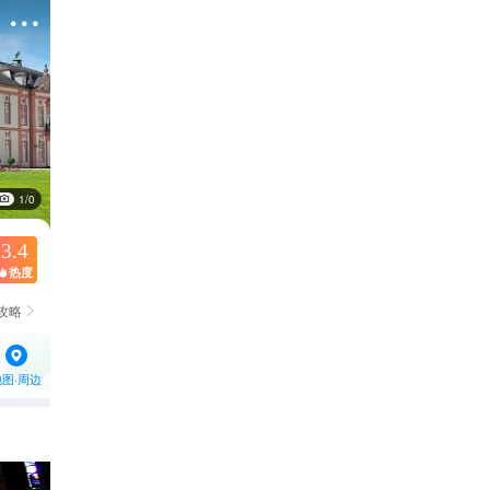

1/0
3.4
热度

攻略

地图·周边