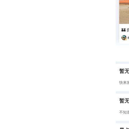
🏰
暂
快来
暂
不知