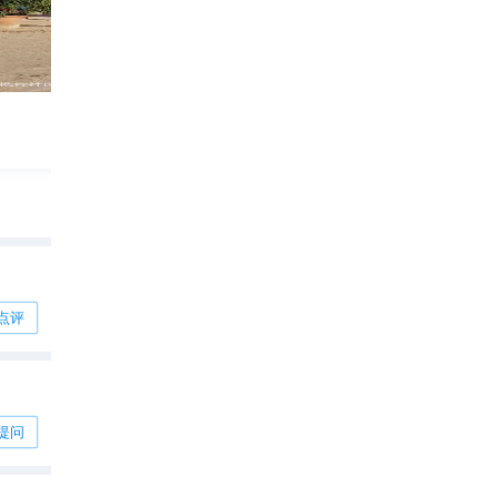
威斯巴登｜这个德国温泉之都，美到让人想
564
烦恼小飞

点评
提问