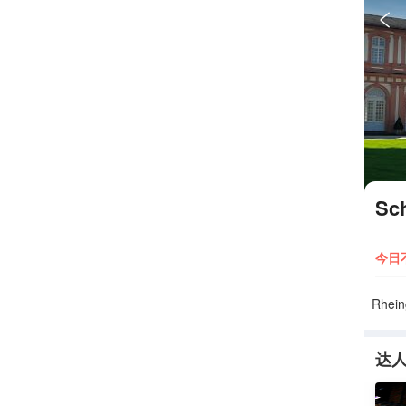

Sch
今日
Rhein
达