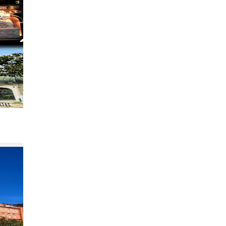
建议收藏！威斯巴登三日游 | 解锁德国黑
315
憨憨的日记
