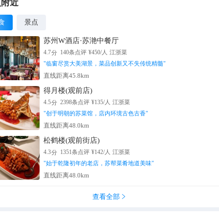
点附近
食
景点
苏州W酒店·苏滟中餐厅
分
4.7
140
条点评
¥
450
/人
江浙菜
"
临窗尽赏大美湖景，菜品创新又不失传统精髓
"
直线距离45.8km
得月楼(观前店)
分
4.5
2398
条点评
¥
135
/人
江浙菜
"
创于明朝的苏菜馆，店内环境古色古香
"
直线距离48.0km
松鹤楼(观前街店)
分
4.3
1351
条点评
¥
142
/人
江浙菜
"
始于乾隆初年的老店，苏帮菜肴地道美味
"
直线距离48.0km
查看全部
