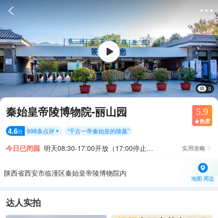


0
秦始皇帝陵博物院-丽山园
5.9
热度

4.6
998
条点评
“
千古一帝秦始皇的陵墓
”
分

今日已闭园
明天08:30-17:00开放（17:00停止入园）
实用攻略

陕西省西安市临潼区秦始皇帝陵博物院内
地图·周边
达人实拍