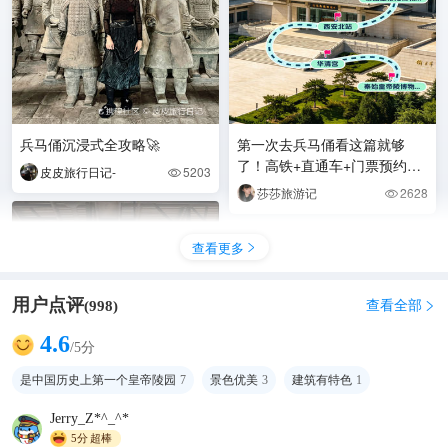
兵马俑沉浸式全攻略🚀
第一次去兵马俑看这篇就够
了！高铁+直通车+门票预约，
皮皮旅行日记-
5203

直接抄
莎莎旅游记
2628

查看更多

用户点评
查看全部
(
998
)

4.6
/5分
是中国历史上第一个皇帝陵园
7
景色优美
3
建筑有特色
1
Jerry_Z*^_^*
5分
超棒