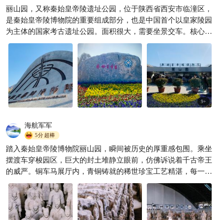
忠告！去兵马俑先看这个，少
丽山园，又称秦始皇帝陵遗址公园，位于陕西省西安市临潼区，
走2小时冤枉路
是秦始皇帝陵博物院的重要组成部分，也是中国首个以皇家陵园
丸子导游
8190
为主体的国家考古遗址公园。面积很大，需要坐景交车。核心景

观包括高大的封土堆、地下宫殿遗址以及众多陪葬坑。历史文化
厚重，适合慢慢看，仔细了解，非常值得一去。
9
+
海航军军
5分
超棒
踏入秦始皇帝陵博物院丽山园，瞬间被历史的厚重感包围。乘坐
摆渡车穿梭园区，巨大的封土堆静立眼前，仿佛诉说着千古帝王
的威严。铜车马展厅内，青铜铸就的稀世珍宝工艺精湛，每一处
纹饰、每一个部件都令人惊叹。漫步园区，远眺骊山，想象当年
修筑帝陵的宏大场景，真切感受到秦朝的磅礴气势，这场穿越时
空的对话，让我对中华文明的辉煌有了更深切的体悟。