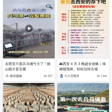
去西安只逛兵马俑亏大了！丽
🌆西安 4 天 3 晚超全攻略｜保
山园才是宝藏
姆级指南，轻松玩转古城
陕宗国旅
487
十八月明月
1.8w

