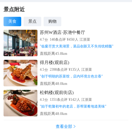
约50米。
景点附近
美食
景点
购物
苏州W酒店·苏滟中餐厅
分
4.7
140
条点评
¥
450
/人
江浙菜
"
临窗尽赏大美湖景，菜品创新又不失传统精髓
"
直线距离45.8km
得月楼(观前店)
分
4.5
2398
条点评
¥
135
/人
江浙菜
"
创于明朝的苏菜馆，店内环境古色古香
"
直线距离48.0km
松鹤楼(观前街店)
分
4.3
1351
条点评
¥
142
/人
江浙菜
"
始于乾隆初年的老店，苏帮菜肴地道美味
"
直线距离48.0km
查看全部
