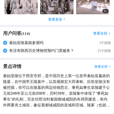
6
+
查看更多

用户问答
查看全部
(
114
)

秦始皇陵墓能参观吗
3个回答
有没有陕西历史博物馆预约门票服务？
25个回答
景点详情
查看全部

秦始皇陵位于西安市郊，是中国历史上第一位皇帝秦始皇嬴政的
陵墓，在中国帝王陵墓中，以其规模宏大而著称。目前皇陵没有
被挖掘，你可以在陵墓的周边徘徊思古。事死如事生皇陵建于公
元前246年至公元前208年，历时39年。皇陵集中体现了“事死如
事生”的礼制，完全仿照当时秦国都城咸阳的布局而建造，有内
外两重夯土城垣，象征着都城咸阳的皇城和宫城。陵冢（也就是
那个大封土堆，秦始皇的坟丘）位于内城南部，呈覆斗形，现高