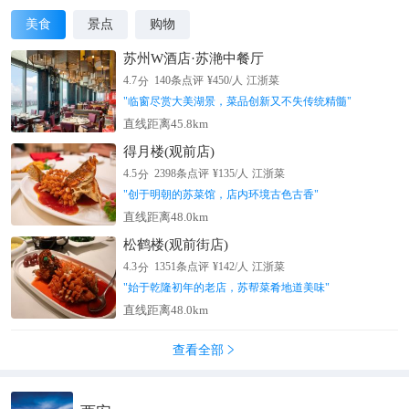
美食
景点
购物
苏州W酒店·苏滟中餐厅
分
4.7
140
条点评
¥
450
/人
江浙菜
"
临窗尽赏大美湖景，菜品创新又不失传统精髓
"
直线距离45.8km
得月楼(观前店)
分
4.5
2398
条点评
¥
135
/人
江浙菜
"
创于明朝的苏菜馆，店内环境古色古香
"
直线距离48.0km
松鹤楼(观前街店)
分
4.3
1351
条点评
¥
142
/人
江浙菜
"
始于乾隆初年的老店，苏帮菜肴地道美味
"
直线距离48.0km
查看全部
