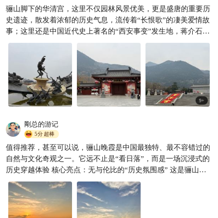
骊山脚下的华清宫，这里不仅园林风景优美，更是盛唐的重要历
🌆西安 4 天 3 晚超全攻略｜保
史遗迹，散发着浓郁的历史气息，流传着“长恨歌”的凄美爱情故
姆级指南，轻松玩转古城
事；这里还是中国近代史上著名的“西安事变”发生地，蒋介石行
十八月明月
1.8w

宫、山腰的“捉蒋亭”，见证着那个决定中华民族命运的重要时
刻。
9
+
剛总的游记
5分
超棒
值得推荐，甚至可以说，骊山晚霞是中国最独特、最不容错过的
自然与文化奇观之一。它远不止是“看日落”，而是一场沉浸式的
历史穿越体验 核心亮点：无与伦比的“历史氛围感” 这是骊山晚
霞独一无二、无法复制的最大亮点。 穿越千年的舞台：当你站在
骊山上，脚下是沉睡的秦始皇陵兵马俑，身边是华清宫的温泉水
雾，远处可能还能遥想周幽王烽火戏诸侯的传说。你是在一个承
载了半部中国史的地方欣赏晚霞。眼前的景色不再是单纯的物理