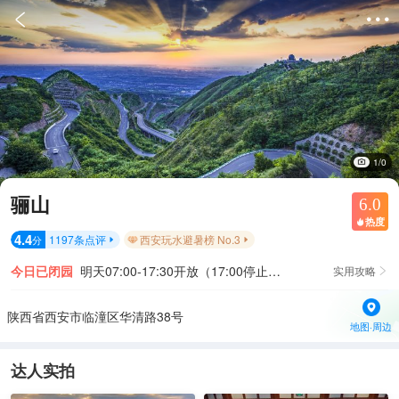


1/0
骊山
6.0
热度

4.4
1197
条点评
西安玩水避暑榜 No.3
分


今日已闭园
明天07:00-17:30开放（17:00停止售票，17:10停止入园）
实用攻略

陕西省西安市临潼区华清路38号
地图·周边
达人实拍