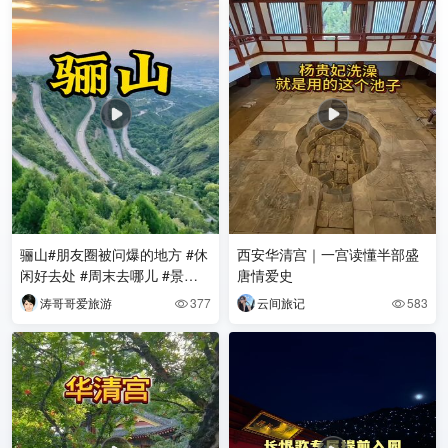
骊山#朋友圈被问爆的地方 #休
西安华清宫｜一宫读懂半部盛
闲好去处 #周末去哪儿 #景点
唐情爱史
拍照指南 #情侣出游
涛哥哥爱旅游
377
云间旅记
583

