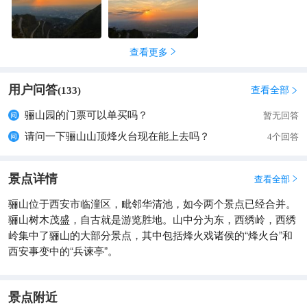
现象，而是被赋予了无数历史故事和人文想象的壮丽画卷。 2.
与古人共赏同一片天：秦始皇、唐玄宗、杨贵妃……历史上的帝
王将相、才子佳人都曾在此驻足。当你凝视着同样从渭水平原上
查看更多

沉落的太阳，沐浴着同样金红色的余晖时，会产生一种奇妙的历
史连接感，这是一种“今人不见古时月，今月曾经照古人”的极致
用户问答
浪漫与苍茫。
查看全部
(
133
)

骊山园的门票可以单买吗？
暂无回答
请问一下骊山山顶烽火台现在能上去吗？
4个回答
景点详情
查看全部

骊山位于西安市临潼区，毗邻华清池，如今两个景点已经合并。
骊山树木茂盛，自古就是游览胜地。山中分为东，西绣岭，西绣
岭集中了骊山的大部分景点，其中包括烽火戏诸侯的“烽火台”和
西安事变中的“兵谏亭”。
景点附近