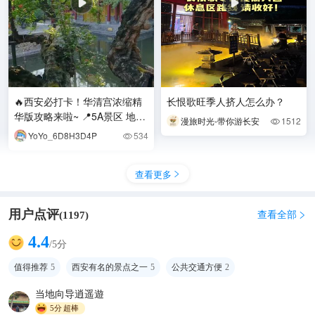
🔥西安必打卡！华清宫浓缩精
长恨歌旺季人挤人怎么办？
华版攻略来啦~ 📍5A景区 地
漫旅时光-带你游长安
1512

址：陕西西安临潼区华清路38
YoYo_6D8H3D4P
534

号 （距市区约
查看更多

用户点评
查看全部
(
1197
)

4.4
/5分
值得推荐
5
西安有名的景点之一
5
公共交通方便
2
当地向导逍遥遊
5分
超棒