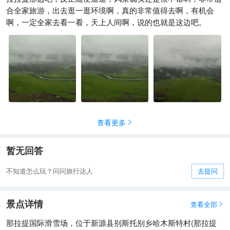
那拉提国际滑雪场内设置有直
合全家旅游，出去逛一逛环境啊，真的非常值得去啊，有机会
升机乘坐观景娱乐项目，游客
啊，一定全家去看一看，天上人间啊，说的也就是这边吧。
可以通过该项目体验直升机滑
YoYo_6R2M4Q9L
1671

雪 。那拉提国际滑雪场
查看更多

暂无回答
不知道怎么玩？问问旅行达人
去提问
景点详情
查看全部

那拉提国际滑雪场，位于新源县别斯托别乡哈木斯特村(那拉提