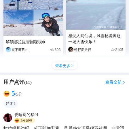
感受人间仙境，风雪秘境奔赴
解锁那拉提雪国秘境❄️
一场大雪快乐！
夏不吓Rin.
603
橙籽爱旅行
2105


查看更多

用户点评
查看全部
(
11
)

5
/5分
好评
1
爱睡觉的猪01
5分
超棒
拉拉提那边吧，反正随便逛逛，风景确实还是很不错啊，非常适