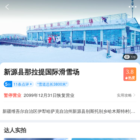


1/0
新源县那拉提国际滑雪场
3.8
热度

5
11
条点评
“
雪道总长3800米
”
分

暂停营业
2099年12月31日恢复营业
实用攻略

新疆维吾尔自治区伊犁哈萨克自治州新源县别斯托别乡哈木斯特村(那拉提机场对面)
达人实拍