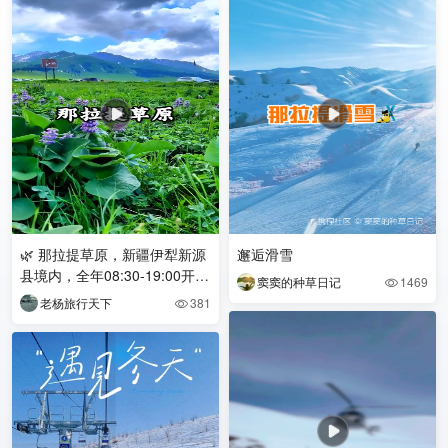
🌿 那拉提草原，新疆伊犁新源
邂逅滑雪
县境内，全年08:30-19:00开
窦窦的种草日记
1469

放，可以说是新疆最好玩的大
老杨旅行天下
381

草原。