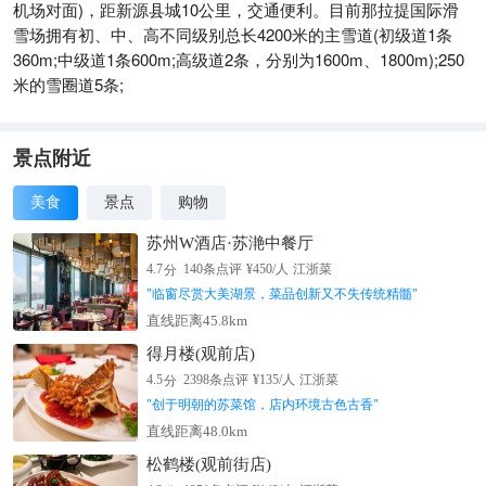
机场对面)，距新源县城10公里，交通便利。目前那拉提国际滑
雪场拥有初、中、高不同级别总长4200米的主雪道(初级道1条
360m;中级道1条600m;高级道2条，分别为1600m、1800m);250
米的雪圈道5条;
景点附近
美食
景点
购物
苏州W酒店·苏滟中餐厅
分
4.7
140
条点评
¥
450
/人
江浙菜
"
临窗尽赏大美湖景，菜品创新又不失传统精髓
"
直线距离45.8km
得月楼(观前店)
分
4.5
2398
条点评
¥
135
/人
江浙菜
"
创于明朝的苏菜馆，店内环境古色古香
"
直线距离48.0km
松鹤楼(观前街店)