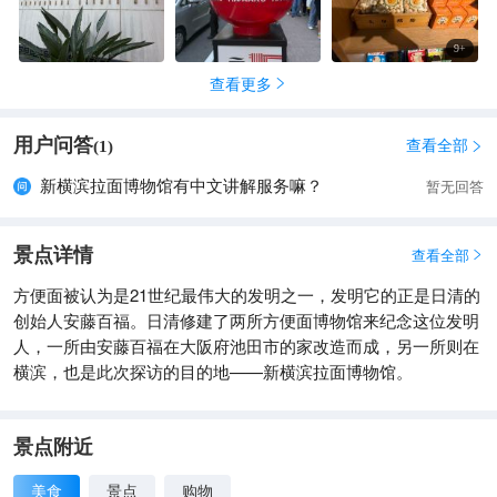
边的「合味道杯面博物馆」是两个完全不同的地方，出发前记得
确认目的地是「新横滨站」这一间。 整体来说，新横滨拉面博物
9
+
馆是一个兼具「复古拍照、美食巡礼、好玩体验」的完美景点。
查看更多
那个穿梭在昭和街头的穿越感、一次尝遍南北拉面的满足感，还

有那碗自己专属的创意杯面⋯⋯都是会让人想一访再访的理由。
无论是拉面控、亲子旅游，还是想找个雨天备案，这里都不会让
用户问答
查看全部
(
1
)

你失望！🍜✨
新横滨拉面博物馆有中文讲解服务嘛？
暂无回答
景点详情
查看全部

方便面被认为是21世纪最伟大的发明之一，发明它的正是日清的
创始人安藤百福。日清修建了两所方便面博物馆来纪念这位发明
人，一所由安藤百福在大阪府池田市的家改造而成，另一所则在
横滨，也是此次探访的目的地——新横滨拉面博物馆。
景点附近
美食
景点
购物