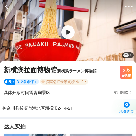


0
新横滨拉面博物馆
5.6
新横浜ラーメン博物館
热度

4.5
312
条点评
横滨必打卡景点榜 No.2
分


具体开放时间需咨询景区
实用攻略

神奈川县横滨市港北区新横滨2-14-21
地图·周边
达人实拍