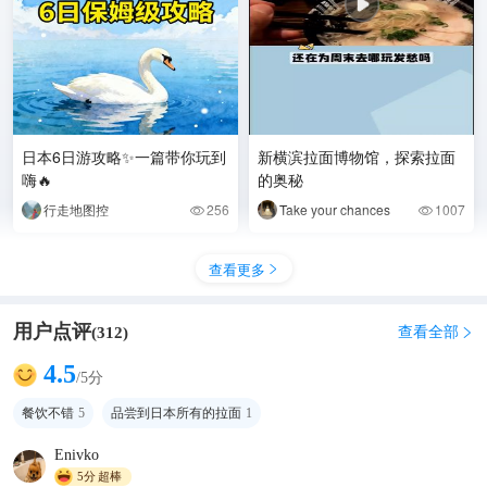
日本6日游攻略✨一篇带你玩到
新横滨拉面博物馆，探索拉面
嗨🔥
的奥秘
行走地图控
256
Take your chances
1007


查看更多

用户点评
查看全部
(
312
)

4.5
/5分
餐饮不错
5
品尝到日本所有的拉面
1
Enivko
5分
超棒