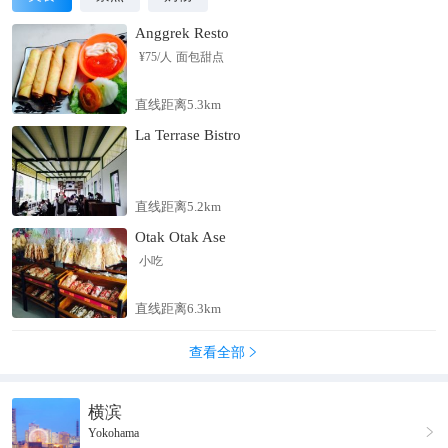
Anggrek Resto
¥
75
/人
面包甜点
直线距离5.3km
La Terrase Bistro
直线距离5.2km
Otak Otak Ase
小吃
直线距离6.3km
查看全部

横滨

Yokohama