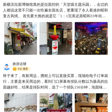
新横滨拉面博物馆真的是拉面控的「天堂级主题乐园」，去过的
下班必挤的蘸面小店🔥
人都说这里不只能一次吃遍全国名店，更重现了令人着迷的昭和
小汐不是小夕
262
复古风情。 首先要大推的就是它「1：1完美还原昭和33年街

景」的超强沉浸感。一踏入地下室，昏黄的灯光、复古招牌与旧
式建筑，就像瞬间穿越回1958年的日本下町。很多人说光是在这
拍照就值回票价，随手一拍都是浓浓怀旧风情。 再来一定要提的
就是「一次吃遍日本各地顶尖拉面」的狂欢体验。馆内精选常驻
8到9家来自北海道、东京、九州等地的代表性名店。强烈推荐你
一定要点「迷你拉面」，让你一餐就能攻略2到3家，不用南北奔
5
+
波就能满足所有愿望。 交互体验更是让人玩到不想走！除了拉面
历史展览区，你还可以在「拉博SUGOMEN LAB」用手机照片制
旅游达猪
作独一无二的专属杯面（约600日圆），或是预约「青竹打面」
4分
满意
体验，亲手用传统技法制作拉面面条。 交通也是超级方便。从
终于来了，有新周边，携程上可以直接买票，现场给电子订单就
JR或地铁「新横滨站」步行约5分钟就到了！门票成人450日圆、
行，主要是来买周边的，看到门口屏幕有排队分数以为最高的拉
儿童与长者100日圆。开放时间平日为11:00至21:00，周末假日
面越好吃，结果是排队时间，选了一个排队150分钟，泡面味道
则提前至10:30开放。 当然也要诚实说说小提醒。这里真的是
不好吃，排队要先去预约号码会发到邮箱，然后提醒你再去排
「先买门票进场，拉面再另外付钱」。知名店家排队是常态，建
队，太无语了，拉面其实一般还不如附近其它店，建议买买周边
议避开中午用餐尖峰时段。地下空间较密闭，有少数人反映会闻
就行了，面真的没必要吃，而且博物馆有一股臭味，不知道是猪
到汤头气味，敏感体质可以先有心理准备。此外，这里和横滨港
汤臭味还是甘水臭味！