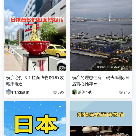
横滨必打卡！拉面博物馆DIY攻
横滨的理想住所，码头8洲际酒
略来啦🍜
店真心推荐❤
Pandaash
595
蜡笔小肉
945

