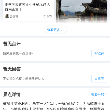
雨落芙蓉古村💧小众秘境遇见
诗画永嘉！
云游者.
303

永嘉芙蓉古村｜烟雨藏深山，
查看更多

一落便是千年山水诗
春苗 666
224

暂无点评
快来发表第一条点评~
写点评
暂无回答
不知道怎么玩？问问旅行达人
去提问
景点详情
查看全部

楠溪江芙蓉村西北角有一大宅邸，号称“司马宅”，为清乾隆十五
年，当地富户陈士鸾所建，3座四合院并肩组合而成，总面宽达