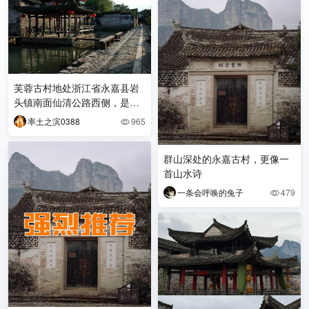
芙蓉古村地处浙江省永嘉县岩
头镇南面仙清公路西侧，是一
座背靠“芙蓉三冠”，布局于平
率土之滨0388
965

地上的大型村寨，始建
群山深处的永嘉古村，更像一
首山水诗
一条会呼唤的兔子
479
