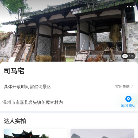


1/0
司马宅
具体开放时间需咨询景区
实用攻略

温州市永嘉县岩头镇芙蓉古村内
地图·周边
达人实拍