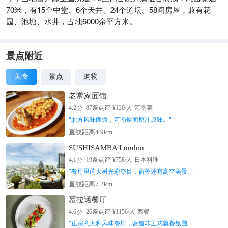
70米，有15个中堂、6个天井、24个道坛、58间房屋，兼有花
园、池塘、水井，占地6000余平方米。
景点附近
美食
景点
购物
老常家面馆
分
4.2
87
条点评
¥
120
/人
河南菜
"
北方风味面馆，河南烩面原汁原味。
"
直线距离4.9km
SUSHISAMBA London
分
4.1
19
条点评
¥
758
/人
日本料理
"
餐厅里的大树光彩夺目，窗外还有高空美景。
"
直线距离7.2km
慕拉诺餐厅
分
4.6
26
条点评
¥
1156
/人
西餐
"
正宗意大利风味餐厅，营造非正式就餐氛围
"