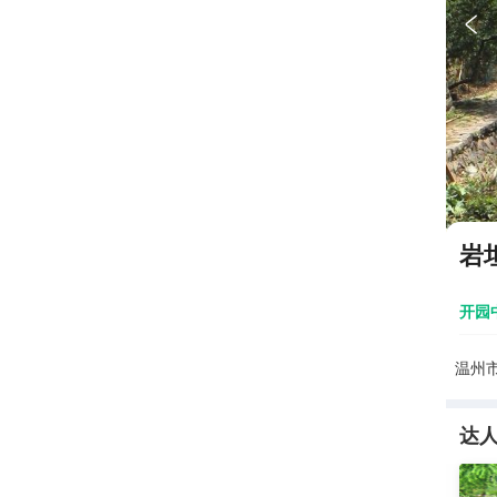

岩
开园
温州
达