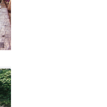
永嘉林坑：藏在括苍山脉的木构秘境，一座
295
樊华视界
