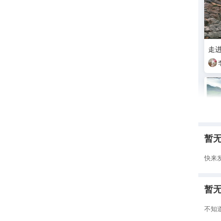
走进
暂
快来
暂
温
不知