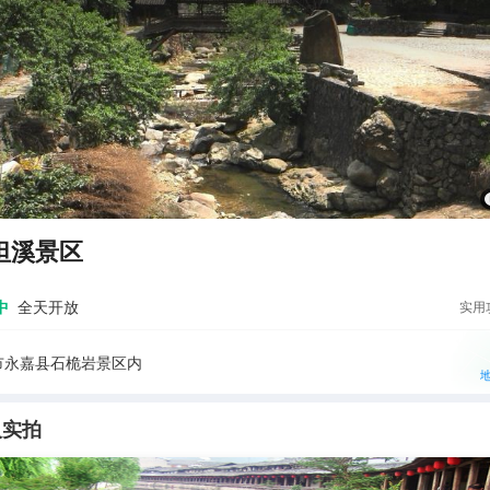
坦溪景区
中
全天开放
实用
市永嘉县石桅岩景区内
人实拍