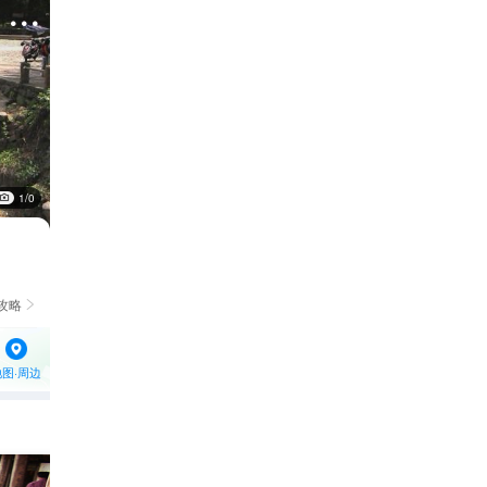

1/0
攻略

地图·周边