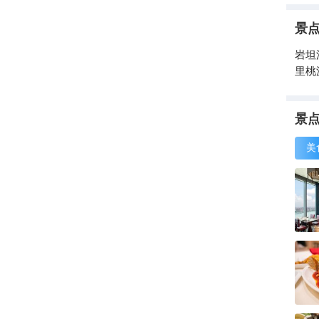
景
岩坦
里桃
景
美