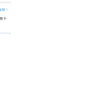
全部

有十
雁荡山
5A
8.0
分

4.6
7577
条点评
清凉漂流
2026中国50赏花踏青景点
直线距离27.9km
神仙居
5A
8.4
分

4.7
1.6万
条点评
遛娃宝藏地
2026中国50赏花踏青景点
直线距离38.6km