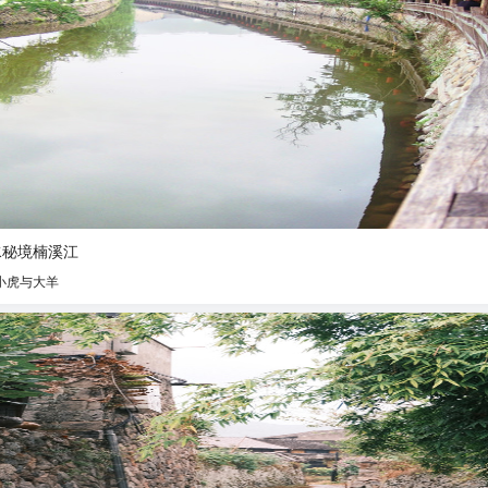
水秘境楠溪江
小虎与大羊