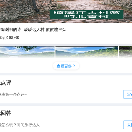
陶渊明的诗- 暧暧远人村,依依墟里烟
李朵拉啦啦啦
查看更多

无点评
发表第一条点评~
写
无回答
州短途游 适合夏季避暑的四个清凉地
道怎么玩？问问旅行达人
去
YoYo行万里