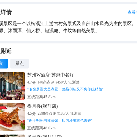
点详情
查看
溪景区是一个以楠溪江上游古村落景观及自然山水风光为主的景区。
源、沐雨潭、仙人桥、鲤溪庵、牛坟等自然美景。
点附近
食
景点
苏州W酒店·苏滟中餐厅
分
4.7
140
条点评
¥
450
/人
江浙菜
"
临窗尽赏大美湖景，菜品创新又不失传统精髓
"
直线距离45.8km
得月楼(观前店)
分
4.5
2398
条点评
¥
135
/人
江浙菜
"
创于明朝的苏菜馆，店内环境古色古香
"
直线距离48.0km