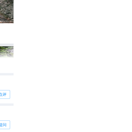
近雁荡商圈｜温州花海驿站民宿，3月4月
919
🍂温州小芒吖

点评
提问
261
