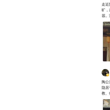
走近
旷，
嚣。
元钱
的历
在这
陶公
隐居
教、
为壮