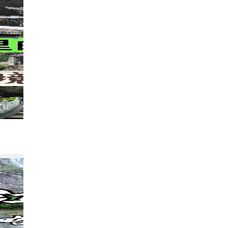
🔥温州超小众秘境！道家福地陶公洞全攻略
298
甜毛爱旅行
