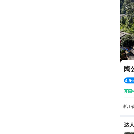

陶
4.5
开园
浙江
达