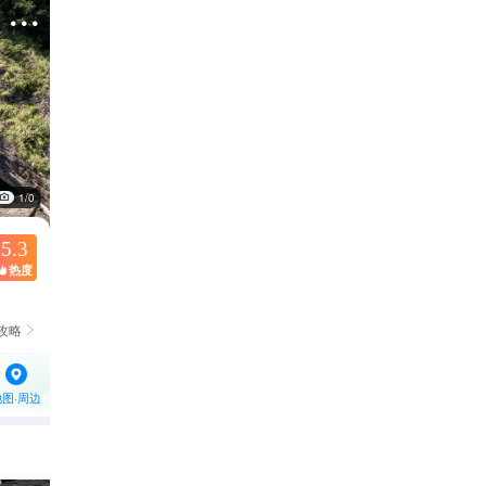

1/0
5.3
热度

攻略

地图·周边