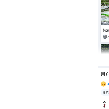
楠
用
建筑
第