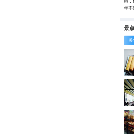
殿，
年不
辉映
溜滴
米，
景
有“
美
点。
朝梁
因此
曾陆