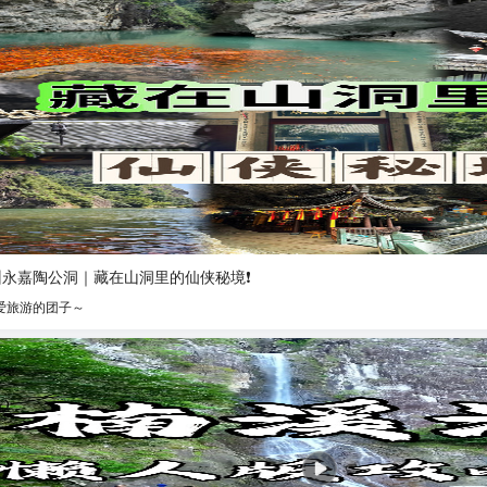
永嘉陶公洞｜藏在山洞里的仙侠秘境❗️
爱旅游的团子～