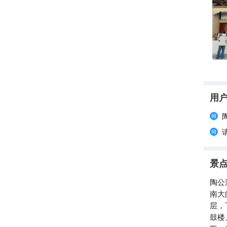
用
景
陶公
南大
层，
鼓楼