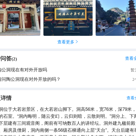
查看更多

户问答
查看
(
2
)
陶公洞现在有对外开放吗
暂
请问陶公洞现在对外开放的吗？
2
点详情
查看
洞位于大若岩景区，在大若岩山脚下。洞高56米，宽76米，深79米
的石室。“洞内晦明，随云变幻，云归则暗，云散则明。”洞分上、下
下层建有三间观音阁，阁前有可纳数百人的讲经坛。洞外建九楹前殿
、厢房及僧厨，洞内南侧一条56级石梯通向上层“天台”。天台后建有