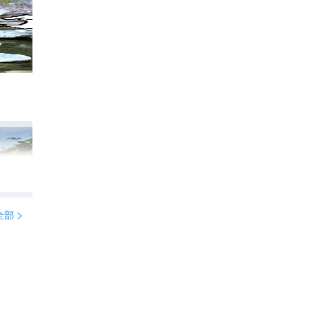
陶公洞已回，听劝，说点大实话
2576
佳佳好快

全部
