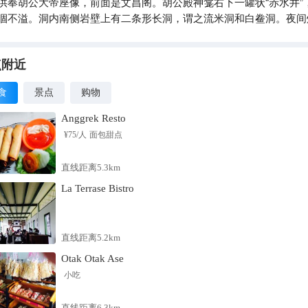
供奉胡公大帝座像，前面是文昌阁。胡公殿神龛右下一罐状“赤水井”
涸不溢。洞内南侧岩壁上有二条形长洞，谓之流米洞和白鲞洞。夜间
，洞壁白石，或似游云，或若鳞片，昏明异形，远近殊色。洞口绝壁
珠，洒入池中，如同“天女散花”。陶公洞靠山面水，洞前有巨石，高约
称“登仙石”。洞北侧200米处，可见三崖峙立如屏障，名“三狮同眠”
点附近
迎客松”。陶公洞附近还有六螺山、白云岭、龙头洞、朝天龟、赤水亭
食
景点
购物
陶公洞被道家誉为“天下第十二福地”。三国时有道士王玄贞在此修炼
武帝天监九年（510），被称为“山中宰相”的陶弘景隐此撰《真诰》
Anggrek Resto
亦被称为真诰岩。洞内殿宇始建于唐懿宗咸通七年（866），宋、明
¥
75
/人
面包甜点
续修建。这里香火茂盛，每年农历8月初到9月9日为香期。
直线距离5.3km
La Terrase Bistro
直线距离5.2km
Otak Otak Ase
小吃
直线距离6.3km