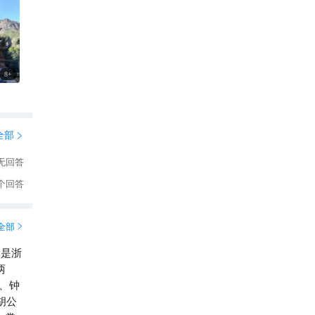
8
+
全部

无回答
个回答
全部

，是浙
两
、钟
胡公