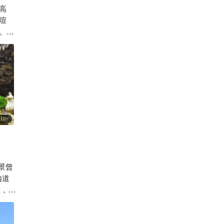
高
369

喧
。一
着深厚
精神
10
+
景曾
内道
米，颇
鱼。