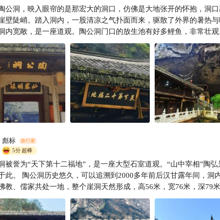
陶公洞，映入眼帘的是那宏大的洞口，仿佛是大地张开的怀抱，洞口
爱旅游的阿苗
崖壁陡峭。踏入洞内，一股清凉之气扑面而来，驱散了外界的暑热与
洞内宽敞，是一座道观。陶公洞门口的放生池有好多鲤鱼，非常壮观
一包的鱼食扔进去根本满足不了它们，可以多买几包。 陶公洞也有
史文化底蕴。东晋时期，著名道士陶弘景在此闭关修炼，他的智慧与
里生根发芽，传承千年。
彪标
旅行家
5分
超棒
洞被誉为“天下第十二福地”，是一座大型石室道观。“山中宰相”陶弘
于此。 陶公洞历史悠久，可以追溯到2000多年前后汉甘露年间，洞
佛教、儒家共处一地，整个崖洞天然形成，高56米，宽76米，深79
观。 陶公洞外的放生池水质清澈见底，池里都是密密麻麻放生的鲤