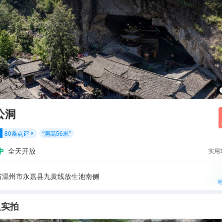
公洞
80
条点评
“
洞高56米
”
分

中
全天开放
实用
省温州市永嘉县九黄线放生池南侧
人实拍