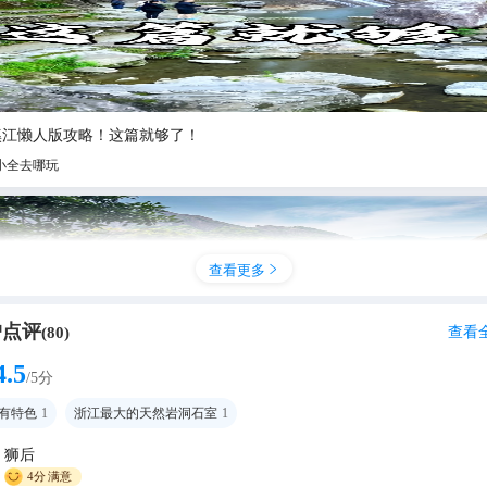
溪江懒人版攻略！这篇就够了！
小全去哪玩
查看更多

户点评
查看
(
80
)
4.5
/5分
有特色
1
浙江最大的天然岩洞石室
1
狮后
一次被一个洞震撼到头皮发麻！浙南最大石室藏得太深了😭
4分
满意